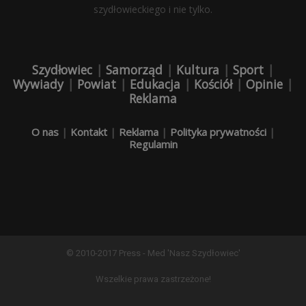
szydłowieckiego i nie tylko.
Szydłowiec
|
Samorząd
|
Kultura
|
Sport
|
Wywiady
|
Powiat
|
Edukacja
|
Kościół
|
Opinie
|
Reklama
O nas
|
Kontakt
|
Reklama
|
Polityka prywatności
|
Regulamin
© 2010-2017 Press - Med 'Nasz Szydłowiec'
Wszelkie prawa zastrzeżone!