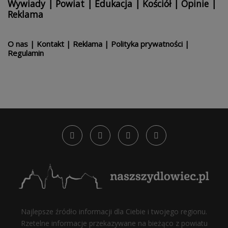
Wywiady
|
Powiat
|
Edukacja
|
Kościół
|
Opinie
|
Reklama
O nas
|
Kontakt
|
Reklama
|
Polityka prywatności
|
Regulamin
Najlepsze źródło informacji dla Ciebie i twojego regionu.
Rzetelne informacje przekazywane na bieżąco z powiatu