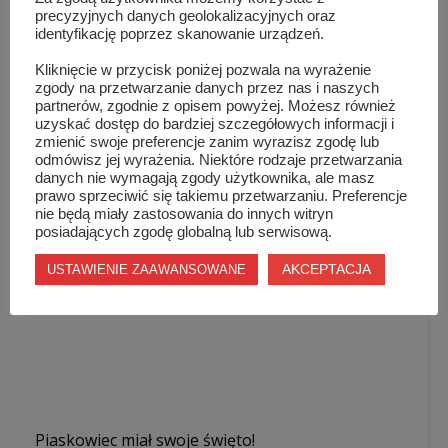
precyzyjnych danych geolokalizacyjnych oraz
identyfikację poprzez skanowanie urządzeń.
Kliknięcie w przycisk poniżej pozwala na wyrażenie
„Czarny poniedziałek” dwa wypadki na s...
zgody na przetwarzanie danych przez nas i naszych
partnerów, zgodnie z opisem powyżej. Możesz również
uzyskać dostęp do bardziej szczegółowych informacji i
zmienić swoje preferencje zanim wyrazisz zgodę lub
odmówisz jej wyrażenia. Niektóre rodzaje przetwarzania
danych nie wymagają zgody użytkownika, ale masz
prawo sprzeciwić się takiemu przetwarzaniu. Preferencje
nie będą miały zastosowania do innych witryn
posiadających zgodę globalną lub serwisową.
AKCEPTACJA
USTAWIENIE ZAAWANSOWANE
Piaskowiec miał swoje święto!