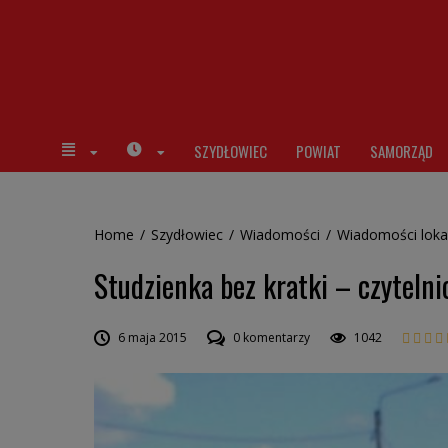
SZYDŁOWIEC
POWIAT
SAMORZĄD
Home
/
Szydłowiec
/
Wiadomości
/
Wiadomości loka
Studzienka bez kratki – czytelni
6 maja 2015
0 komentarzy
1042