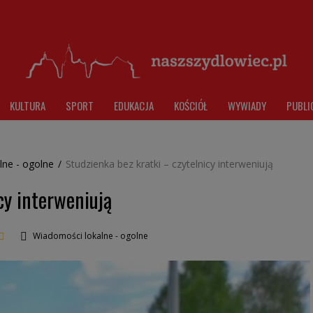
KULTURA
SPORT
EDUKACJA
KOŚCIÓŁ
WYWIADY
PUBLI
lne - ogolne
/
Studzienka bez kratki – czytelnicy interweniują
cy interweniują
Wiadomości lokalne - ogolne