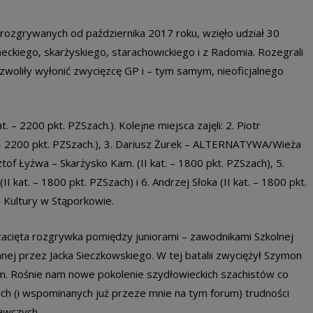
rozgrywanych od października 2017 roku, wzięło udział 30
ckiego, skarżyskiego, starachowickiego i z Radomia. Rozegrali
zwoliły wyłonić zwycięzcę GP i – tym samym, nieoficjalnego
t. – 2200 pkt. PZSzach.). Kolejne miejsca zajęli: 2. Piotr
– 2200 pkt. PZSzach.), 3. Dariusz Żurek – ALTERNATYWA/Wieża
ztof Łyżwa – Skarżysko Kam. (II kat. – 1800 pkt. PZSzach), 5.
at. – 1800 pkt. PZSzach) i 6. Andrzej Słoka (II kat. – 1800 pkt.
 Kultury w Stąporkowie.
j zacięta rozgrywka pomiędzy juniorami – zawodnikami Szkolnej
j przez Jacka Sieczkowskiego. W tej batalii zwyciężył Szymon
. Rośnie nam nowe pokolenie szydłowieckich szachistów co
ch (i wspominanych już przeze mnie na tym forum) trudności
awczych.