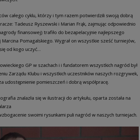
ców całego cyklu, którzy i tym razem potwierdzili swoją dobrą
 gracze: Tadeusz Ryszewski i Marian Frąk, zajmując odpowiednio
agrody finansowej) trafiło do bezapelacyjnie najlepszego
 Marcina Pomagalskiego. Wygrał on wszystkie sześć turniejów,
 się od kogo uczyć…
owieckiego GP w szachach i i fundatorem wszystkich nagród był
u Zarządu Klubu i wszystkich uczestników naszych rozgrywek,
za udostępnienie pomieszczeń i dobrą współpracę.
grafia znalazła się w ilustracji do artykułu, oparta została na
larza
wzbogacenie swoimi rysunkami puli nagród w naszych turniejach.