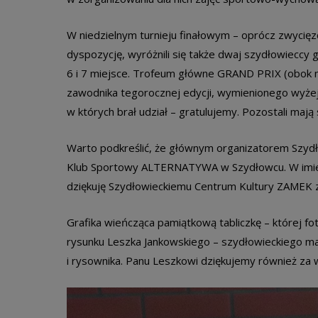
W niedzielnym turnieju finałowym – oprócz zwycięz
dyspozycję, wyróżnili się także dwaj szydłowieccy
6 i 7 miejsce. Trofeum główne GRAND PRIX (obok n
zawodnika tegorocznej edycji, wymienionego wyżej
w których brał udział – gratulujemy. Pozostali mają
Warto podkreślić, że głównym organizatorem Szydł
Klub Sportowy ALTERNATYWA w Szydłowcu. W imieni
dziękuję Szydłowieckiemu Centrum Kultury ZAMEK 
Grafika wieńcząca pamiątkową tabliczkę – której foto
rysunku Leszka Jankowskiego – szydłowieckiego ma
i rysownika. Panu Leszkowi dziękujemy również za 