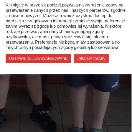
Kliknięcie w przycisk poniżej pozwala na wyrażenie zgody na
przetwarzanie danych przez nas i naszych partnerów, zgodnie
z opisem powyżej. Możesz również uzyskać dostęp do
bardziej szczegółowych informacji i zmienić swoje preferencje
zanim wyrazisz zgodę lub odmówisz jej wyrażenia. Niektóre
rodzaje przetwarzania danych nie wymagają zgody
użytkownika, ale masz prawo sprzeciwić się takiemu
przetwarzaniu. Preferencje nie będą miały zastosowania do
innych witryn posiadających zgodę globalną lub serwisową.
AKCEPTACJA
USTAWIENIE ZAAWANSOWANE