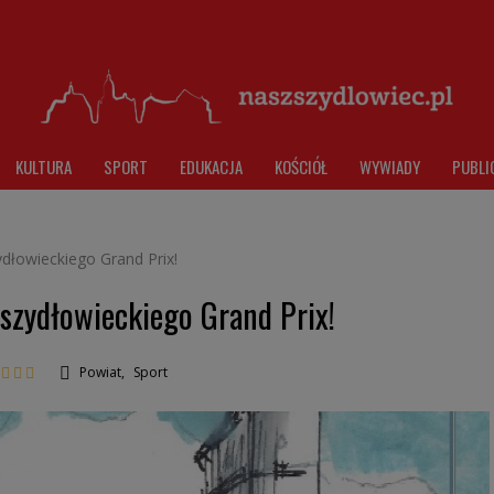
KULTURA
SPORT
EDUKACJA
KOŚCIÓŁ
WYWIADY
PUBLI
dłowieckiego Grand Prix!
szydłowieckiego Grand Prix!
Powiat
,
Sport