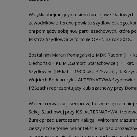
W cyklu obejmującym osiem turniejów składowych, 
zawodników z terenu powiatu szydłowieckiego, kone
oni pomiędzy sobą 469 partii szachowych, które po
Mistrza Szydłowca w formule OPEN na rok 2018.
Został nim Marcin Pomagalski z MDK Radom (I
++
ka
Ciechoński – KLIM „Gambit” Starachowice (I
++
kat. 
Szydłowiec (II
+
kat. – 1900 pkt. PZSzach) , 4. Krzys
Wojciech Bednarczyk – ALTERNATYWA Szydłowiec (II k
PZSzach) reprezentujący klub szachowy przy Domu
W cieniu rywalizacji seniorów, toczyła się nie mnie
Sekcji Szachowej przy K.S. ALTERNATYWA, trenowane
Żurek przed Bartoszem Kalugą i Wiktorem Mazurem
cieszy szczególnie
w kontekście bardzo prozaiczny
w zorganizowaniu dla nich zajęć sportowo-wychow