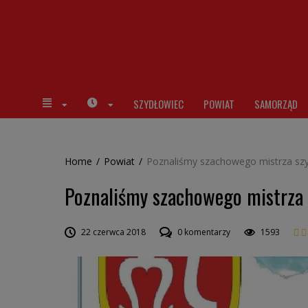
SZYDŁOWIEC
POWIAT
SAMORZĄD
Home
/
Powiat
/
Poznaliśmy szachowego mistrza szy
Poznaliśmy szachowego mistrza 
22 czerwca 2018
0 komentarzy
1593