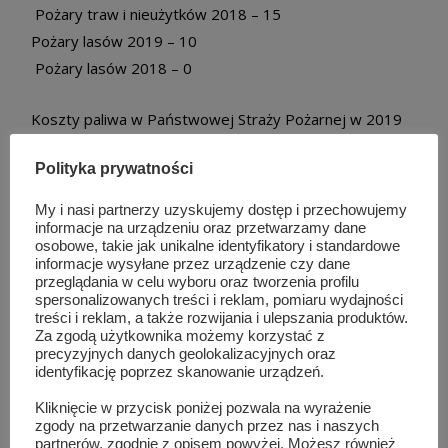
Pożary traw i nieużytków 2018 – 15
Pożary lasów 2019 – 10
Pożary lasów 2018 – 0
Koszty paliwa w Państwowej Straży Pożarnej w 2019
roku:
Polityka prywatności
Koszty paliwa do końca lutego 2018 r. – 4 336,14 zł.
Koszty paliwa do końca lutego 2019 r. – 8 349,92 zł.
My i nasi partnerzy uzyskujemy dostęp i przechowujemy
informacje na urządzeniu oraz przetwarzamy dane
osobowe, takie jak unikalne identyfikatory i standardowe
Udział sił i środków w likwidacji pożarów traw i
informacje wysyłane przez urządzenie czy dane
nieużytków w 2019 roku:
przeglądania w celu wyboru oraz tworzenia profilu
spersonalizowanych treści i reklam, pomiaru wydajności
udział zastępów i ratowników PSP – 146 zastępów; 451
treści i reklam, a także rozwijania i ulepszania produktów.
ratowników;
Za zgodą użytkownika możemy korzystać z
precyzyjnych danych geolokalizacyjnych oraz
udział zastępów i ratowników OSP – 469 zastępów; 2
identyfikację poprzez skanowanie urządzeń.
546 ratowników.
Kliknięcie w przycisk poniżej pozwala na wyrażenie
zgody na przetwarzanie danych przez nas i naszych
Poniżej całość wystąpienia komendanta Pawła Sokoła
partnerów, zgodnie z opisem powyżej. Możesz również