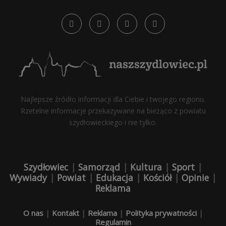
Najlepsze źródło informacji dla Ciebie i twojego regionu.
Rzetelne informacje przekazywane na bieżąco z powiatu
szydłowieckiego i nie tylko.
Szydłowiec
|
Samorząd
|
Kultura
|
Sport
|
Wywiady
|
Powiat
|
Edukacja
|
Kościół
|
Opinie
|
Reklama
O nas
|
Kontakt
|
Reklama
|
Polityka prywatności
|
Regulamin