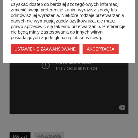
uzyskać dostęp do bardziej szczegółowych informacji i
od 7:30 do 30:30
zmienić swoje preferencje zanim wyrazisz zgodę lub
odmówisz jej wyrażenia. Niektóre rodzaje przetwarzania
danych nie wymagają zgody użytkownika, ale masz
prawo sprzeciwić się takiemu przetwarzaniu. Preferencje
nie będą miały zastosowania do innych witryn
posiadających zgodę globalną lub serwisową.
AKCEPTACJA
USTAWIENIE ZAAWANSOWANE
TAG LIST
PAWEŁ SOKÓŁ