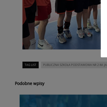
TAG LIST
PUBLICZNA SZKOŁA PODSTAWOWA NR 2 IM. JA
Podobne wpisy