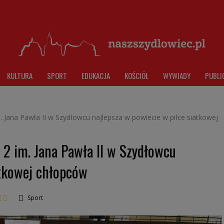
KULTURA
SPORT
EDUKACJA
KOŚCIÓŁ
WYWIADY
PUBLI
 Jana Pawła II w Szydłowcu najlepsza w powiecie w piłce siatkowej
2 im. Jana Pawła II w Szydłowcu
atkowej chłopców
Sport