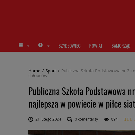
SZYDŁOWIEC
POWIAT
SAMORZĄD
Home
/
Sport
/
Publiczna Szkoła Podstawowa nr 2 im.
chłopców
Publiczna Szkoła Podstawowa nr 
najlepsza w powiecie w piłce si
21 lutego 2024
0 komentarzy
894