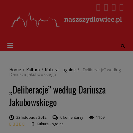
Home
/
Kultura
/
Kultura - ogolne
/
„Deliberacje” według
Dariusza Jakubowskiego
„Deliberacje” według Dariusza
Jakubowskiego
23 listopada 2012
0 komentarzy
1169
Kultura - ogolne