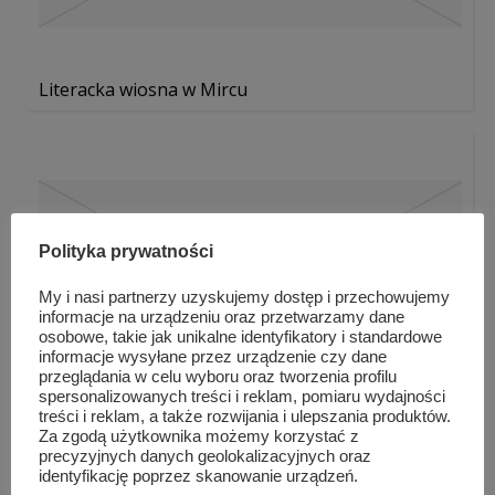
Literacka wiosna w Mircu
Polityka prywatności
My i nasi partnerzy uzyskujemy dostęp i przechowujemy
informacje na urządzeniu oraz przetwarzamy dane
osobowe, takie jak unikalne identyfikatory i standardowe
informacje wysyłane przez urządzenie czy dane
przeglądania w celu wyboru oraz tworzenia profilu
spersonalizowanych treści i reklam, pomiaru wydajności
treści i reklam, a także rozwijania i ulepszania produktów.
Za zgodą użytkownika możemy korzystać z
precyzyjnych danych geolokalizacyjnych oraz
identyfikację poprzez skanowanie urządzeń.
„Regionalne fascynacje” – rozstr...