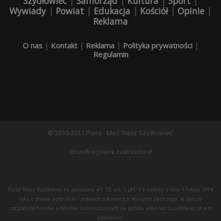
Szydłowiec
|
Samorząd
|
Kultura
|
Sport
|
Wywiady
|
Powiat
|
Edukacja
|
Kościół
|
Opinie
|
Reklama
O nas
|
Kontakt
|
Reklama
|
Polityka prywatności
|
Regulamin
© 2010-2017 Press - Med 'Nasz Szydłowiec'
Wszelkie prawa zastrzeżone!
Portal Nasz Szydłowiec na podstawie art. 25 ust. 1 pkt. 1 b ustawy z dnia 4 lutego 1994
roku o prawie autorskim i prawach pokrewnych wyraźnie zastrzega, że dalsze
rozpowszechnianie artykułów zamieszczonych na portalu www.naszszydlowiec.pl jest
zabronione.