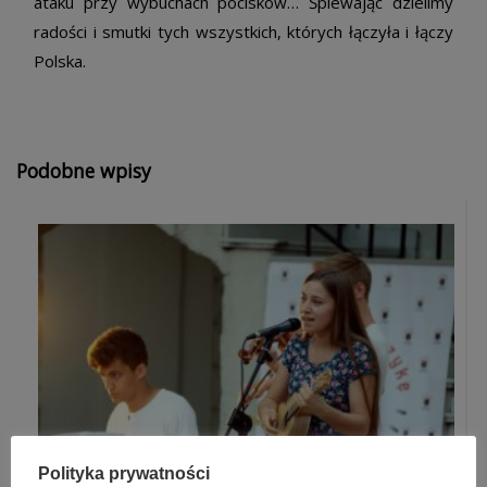
ataku przy wybuchach pocisków… Śpiewając dzielimy
radości i smutki tych wszystkich, których łączyła i łączy
Polska.
Podobne wpisy
Polityka prywatności