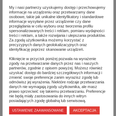
My i nasi partnerzy uzyskujemy dostęp i przechowujemy
Kameralny sukces Zuzanny Gadowskiej
informacje na urządzeniu oraz przetwarzamy dane
osobowe, takie jak unikalne identyfikatory i standardowe
informacje wysyłane przez urządzenie czy dane
przeglądania w celu wyboru oraz tworzenia profilu
spersonalizowanych treści i reklam, pomiaru wydajności
treści i reklam, a także rozwijania i ulepszania produktów.
Za zgodą użytkownika możemy korzystać z
precyzyjnych danych geolokalizacyjnych oraz
identyfikację poprzez skanowanie urządzeń.
Kliknięcie w przycisk poniżej pozwala na wyrażenie
zgody na przetwarzanie danych przez nas i naszych
partnerów, zgodnie z opisem powyżej. Możesz również
uzyskać dostęp do bardziej szczegółowych informacji i
zmienić swoje preferencje zanim wyrazisz zgodę lub
odmówisz jej wyrażenia. Niektóre rodzaje przetwarzania
danych nie wymagają zgody użytkownika, ale masz
prawo sprzeciwić się takiemu przetwarzaniu. Preferencje
nie będą miały zastosowania do innych witryn
posiadających zgodę globalną lub serwisową.
Szydłowiec zagrał dla Wioli! To był wieczór pełen ...
AKCEPTACJA
USTAWIENIE ZAAWANSOWANE