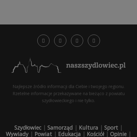
Najlepsze źródło informacji dla Ciebie i twojego regionu.
Rzetelne informacje przekazywane na bieżąco z powiatu
szydłowieckiego i nie tylko.
Szydłowiec
|
Samorząd
|
Kultura
|
Sport
|
Wywiady
|
Powiat
|
Edukacja
|
Kościół
|
Opinie
|