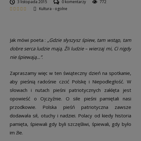
3 listopada 2015
0 komentarzy
772
Kultura - ogolne
Jak mówi poeta :
„Gdzie słyszysz śpiew, tam wstąp, tam
dobre serca ludzie mają. Źli ludzie – wierzaj mi, Ci nigdy
nie śpiewają…”
.
Zapraszamy więc w ten świąteczny dzień na spotkanie,
aby pieśnią radośnie czcić Polskę i Niepodległość. W
słowach i nutach pieśni patriotycznych zaklęta jest
opowieść o Ojczyźnie. O sile pieśni pamiętali nasi
przodkowie. Polska pieśń patriotyczna zawsze
dodawała sił, otuchy i nadziei. Polacy od kiedy historia
pamięta, śpiewali gdy byli szczęśliwi, śpiewali, gdy było
im źle.