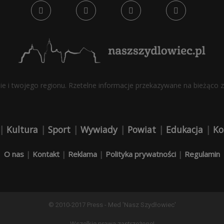
bie i twojego regionu. Rzetelne informacje przekazywane na bieżąco z 
|
Kultura
|
Sport
|
Wywiady
|
Powiat
|
Edukacja
|
Ko
O nas
|
Kontakt
|
Reklama
|
Polityka prywatności
|
Regulamin
© 2010-2017 Press - Med 'Nasz Szydłowiec'
Wszelkie prawa zastrzeżone!