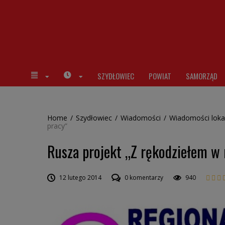
SZYDŁOWIEC
POWIAT
SAMORZĄD
Home
/
Szydłowiec
/
Wiadomości
/
Wiadomości loka
pracy”
Rusza projekt „Z rękodziełem w
12 lutego 2014
0 komentarzy
940