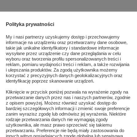
Polityka prywatności
My i nasi partnerzy uzyskujemy dostęp i przechowujemy
informacje na urządzeniu oraz przetwarzamy dane osobowe,
takie jak unikalne identyfikatory i standardowe informacje
wysyłane przez urządzenie czy dane przeglądania w celu
wyboru oraz tworzenia profilu spersonalizowanych treści i
reklam, pomiaru wydajności treści i reklam, a także rozwijania
i ulepszania produktów. Za zgodą użytkownika możemy
korzystać z precyzyjnych danych geolokalizacyjnych oraz
identyfikację poprzez skanowanie urządzeń.
Kliknięcie w przycisk poniżej pozwala na wyrażenie zgody na
przetwarzanie danych przez nas i naszych partnerów, zgodnie
z opisem powyżej. Możesz również uzyskać dostęp do
bardziej szczegółowych informacji i zmienić swoje preferencje
zanim wyrazisz zgodę lub odmówisz jej wyrażenia. Niektóre
Głuchoniemy pasjonat ekstremalnej jazdy na
rodzaje przetwarzania danych nie wymagają zgody
rowerze...
użytkownika, ale masz prawo sprzeciwić się takiemu
przetwarzaniu. Preferencje nie będą miały zastosowania do
innych witryn posiadających zgodę globalną lub serwisową.