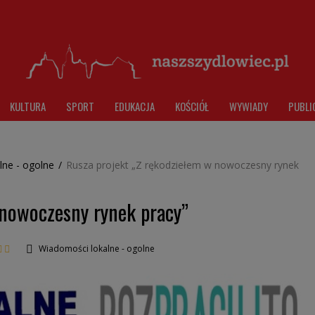
KULTURA
SPORT
EDUKACJA
KOŚCIÓŁ
WYWIADY
PUBLI
lne - ogolne
/
Rusza projekt „Z rękodziełem w nowoczesny rynek
 nowoczesny rynek pracy”
Wiadomości lokalne - ogolne