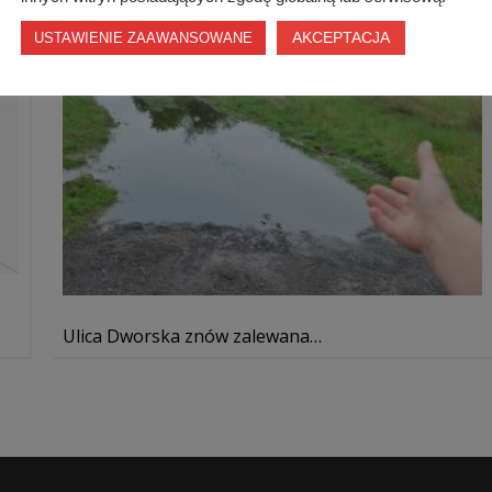
AKCEPTACJA
USTAWIENIE ZAAWANSOWANE
Ulica Dworska znów zalewana…