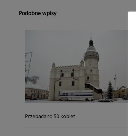
Podobne wpisy
Przebadano 50 kobiet