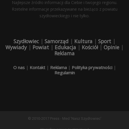
Najlepsze źródło informacji dla Ciebie i twojego regionu.
Rzetelne informacje przekazywane na bieżąco z powiatu
szydłowieckiego i nie tylko.
Szydłowiec
|
Samorząd
|
Kultura
|
Sport
|
Wywiady
|
Powiat
|
Edukacja
|
Kościół
|
Opinie
|
Reklama
O nas
|
Kontakt
|
Reklama
|
Polityka prywatności
|
Regulamin
© 2010-2017 Press - Med 'Nasz Szydłowiec'