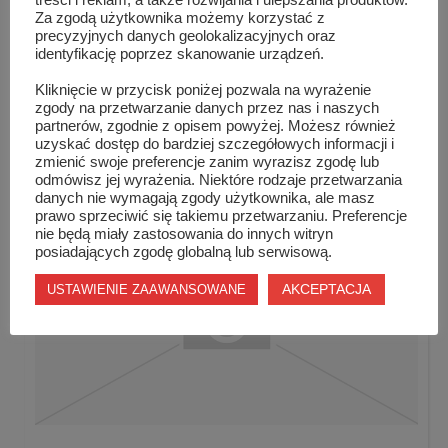
treści i reklam, a także rozwijania i ulepszania produktów.
Za zgodą użytkownika możemy korzystać z
precyzyjnych danych geolokalizacyjnych oraz
identyfikację poprzez skanowanie urządzeń.
Kliknięcie w przycisk poniżej pozwala na wyrażenie
zgody na przetwarzanie danych przez nas i naszych
„Historia Naszego Miasta” – pier...
partnerów, zgodnie z opisem powyżej. Możesz również
uzyskać dostęp do bardziej szczegółowych informacji i
zmienić swoje preferencje zanim wyrazisz zgodę lub
odmówisz jej wyrażenia. Niektóre rodzaje przetwarzania
danych nie wymagają zgody użytkownika, ale masz
prawo sprzeciwić się takiemu przetwarzaniu. Preferencje
nie będą miały zastosowania do innych witryn
posiadających zgodę globalną lub serwisową.
AKCEPTACJA
USTAWIENIE ZAAWANSOWANE