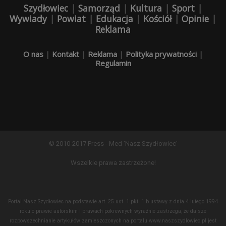
Szydłowiec
|
Samorząd
|
Kultura
|
Sport
|
Wywiady
|
Powiat
|
Edukacja
|
Kościół
|
Opinie
|
Reklama
O nas
|
Kontakt
|
Reklama
|
Polityka prywatności
|
Regulamin
© 2010-2017 Press - Med 'Nasz Szydłowiec'
Wszelkie prawa zastrzeżone!
Portal Nasz Szydłowiec na podstawie art. 25 ust. 1 pkt. 1 b ustawy z dnia 4 lutego 1994
roku o prawie autorskim i prawach pokrewnych wyraźnie zastrzega, że dalsze
rozpowszechnianie artykułów zamieszczonych na portalu www.naszszydlowiec.pl jest