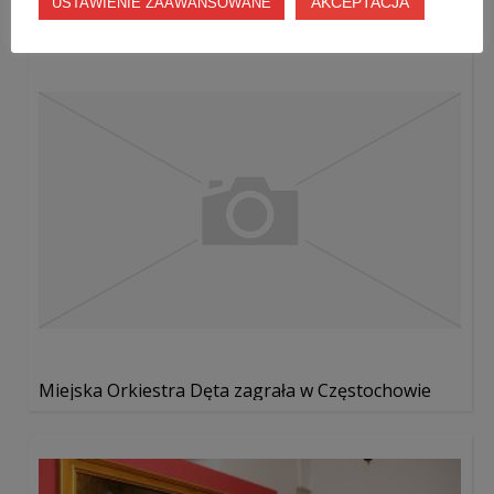
...
AKCEPTACJA
USTAWIENIE ZAAWANSOWANE
Miejska Orkiestra Dęta zagrała w Częstochowie