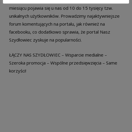
portalu są wyświetlane po kilka tysięcy razy, a w każdym
miesiącu pojawia się u nas od 10 do 15 tysięcy tzw.
unikalnych użytkowników. Prowadzimy najaktywniejsze
forum komentujących na portalu, jak również na
facebooku, co dodatkowo sprawia, że portal Nasz
Szydłowiec zyskuje na popularności.
ŁĄCZY NAS SZYDŁOWIEC – Wsparcie medialne –
Szeroka promocja – Wspólne przedsięwzięcia – Same
korzyści!