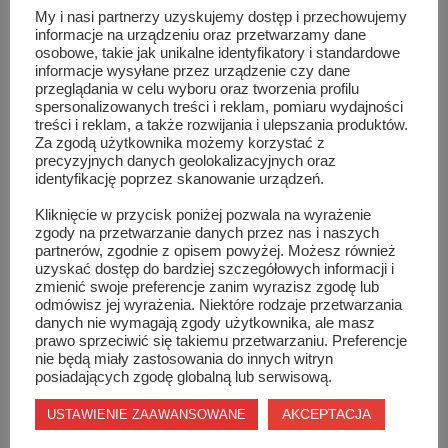
My i nasi partnerzy uzyskujemy dostęp i przechowujemy
Zapraszamy wszystkich zainteresowanych do
informacje na urządzeniu oraz przetwarzamy dane
dołączenia! To przede wszystkim forma reklamy i
osobowe, takie jak unikalne identyfikatory i standardowe
informacje wysyłane przez urządzenie czy dane
promocji dla Was, ale nie ukrywamy również tego, że to
przeglądania w celu wyboru oraz tworzenia profilu
bardzo ważna forma wsparcia finansowego dla portalu
spersonalizowanych treści i reklam, pomiaru wydajności
treści i reklam, a także rozwijania i ulepszania produktów.
Nasz Szydłowiec. Portalu od samego początku
Za zgodą użytkownika możemy korzystać z
tworzonego niezależnie od wpływów władzy
precyzyjnych danych geolokalizacyjnych oraz
identyfikację poprzez skanowanie urządzeń.
samorządowej. Liczymy na Waszą przychylność i na to,
że zachęcimy Was do reklamowania się na
Kliknięcie w przycisk poniżej pozwala na wyrażenie
zgody na przetwarzanie danych przez nas i naszych
najpopularniejszym (nie ma co ukrywać) portalu
partnerów, zgodnie z opisem powyżej. Możesz również
internetowym w Szydłowcu
uzyskać dostęp do bardziej szczegółowych informacji i
zmienić swoje preferencje zanim wyrazisz zgodę lub
odmówisz jej wyrażenia. Niektóre rodzaje przetwarzania
Portal Nasz Szydłowiec może pochwalić się zasięgiem
danych nie wymagają zgody użytkownika, ale masz
na terenie całego powiatu szydłowieckiego. Na
prawo sprzeciwić się takiemu przetwarzaniu. Preferencje
nie będą miały zastosowania do innych witryn
Facebooku obserwuje nas ponad 5 tysięcy fanów, w
posiadających zgodę globalną lub serwisową.
każdym tygodniu nasze posty na tym kanale docierają
AKCEPTACJA
USTAWIENIE ZAAWANSOWANE
do około 25 – 30 tysięcy odbiorców (!). Artykuły na