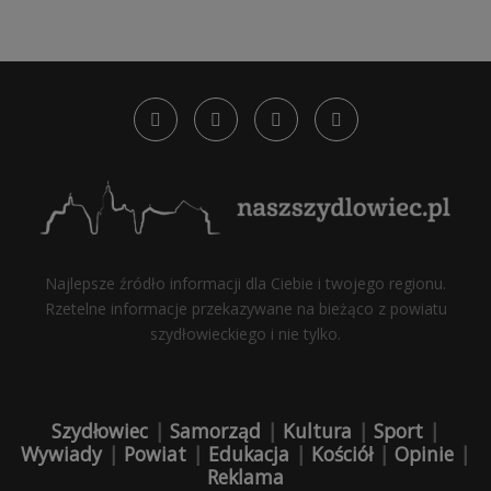
Najlepsze źródło informacji dla Ciebie i twojego regionu.
Rzetelne informacje przekazywane na bieżąco z powiatu
szydłowieckiego i nie tylko.
Szydłowiec
|
Samorząd
|
Kultura
|
Sport
|
Wywiady
|
Powiat
|
Edukacja
|
Kościół
|
Opinie
|
Reklama