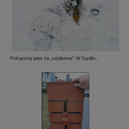
Potrącony pies na „siódemce”. W Szydło...