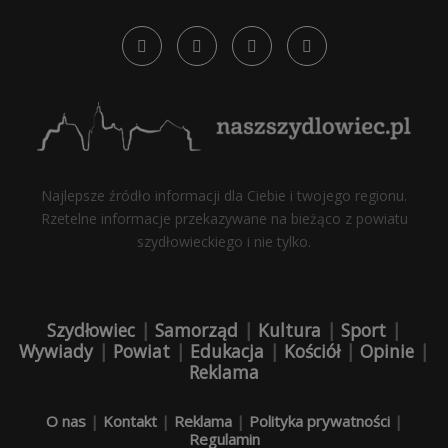
Najlepsze źródło informacji dla Ciebie i twojego regionu.
Rzetelne informacje przekazywane na bieżąco z powiatu
szydłowieckiego i nie tylko.
Szydłowiec
|
Samorząd
|
Kultura
|
Sport
|
Wywiady
|
Powiat
|
Edukacja
|
Kościół
|
Opinie
|
Reklama
O nas
|
Kontakt
|
Reklama
|
Polityka prywatności
|
Regulamin