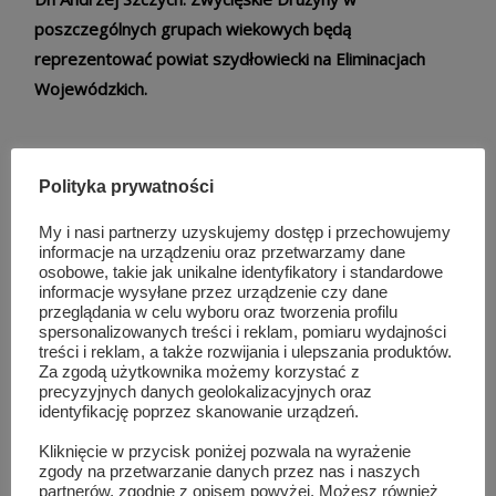
poszczególnych grupach wiekowych będą
reprezentować powiat szydłowiecki na Eliminacjach
Wojewódzkich.
Polityka prywatności
st. kpt. Bartłomiej Wilczyński
My i nasi partnerzy uzyskujemy dostęp i przechowujemy
informacje na urządzeniu oraz przetwarzamy dane
Rzecznik Prasowy
osobowe, takie jak unikalne identyfikatory i standardowe
informacje wysyłane przez urządzenie czy dane
przeglądania w celu wyboru oraz tworzenia profilu
Komendanta Powiatowego PSP
spersonalizowanych treści i reklam, pomiaru wydajności
treści i reklam, a także rozwijania i ulepszania produktów.
w Szydłowcu
Za zgodą użytkownika możemy korzystać z
precyzyjnych danych geolokalizacyjnych oraz
identyfikację poprzez skanowanie urządzeń.
Kliknięcie w przycisk poniżej pozwala na wyrażenie
zgody na przetwarzanie danych przez nas i naszych
partnerów, zgodnie z opisem powyżej. Możesz również