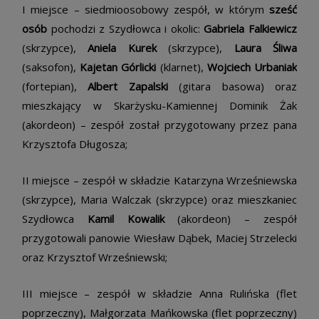
I miejsce – siedmioosobowy zespół, w którym
sześć
osób
pochodzi z Szydłowca i okolic:
Gabriela Falkiewicz
(skrzypce),
Aniela Kurek
(skrzypce),
Laura Śliwa
(saksofon),
Kajetan Górlicki
(klarnet),
Wojciech Urbaniak
(fortepian),
Albert Zapalski
(gitara basowa) oraz
mieszkający w Skarżysku-Kamiennej Dominik Żak
(akordeon) – zespół został przygotowany przez pana
Krzysztofa Długosza;
II miejsce – zespół w składzie Katarzyna Wrześniewska
(skrzypce), Maria Walczak (skrzypce) oraz mieszkaniec
Szydłowca
Kamil Kowalik
(akordeon) – zespół
przygotowali panowie Wiesław Dąbek, Maciej Strzelecki
oraz Krzysztof Wrześniewski;
III miejsce – zespół w składzie Anna Rulińska (flet
poprzeczny), Małgorzata Mańkowska (flet poprzeczny)