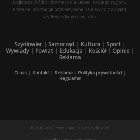
Najlepsze źródło informacji dla Ciebie i twojego regionu.
Rzetelne informacje przekazywane na bieżąco z powiatu
szydłowieckiego i nie tylko.
Szydłowiec
|
Samorząd
|
Kultura
|
Sport
|
Wywiady
|
Powiat
|
Edukacja
|
Kościół
|
Opinie
|
Reklama
O nas
|
Kontakt
|
Reklama
|
Polityka prywatności
|
Regulamin
© 2010-2017 Press - Med 'Nasz Szydłowiec'
Wszelkie prawa zastrzeżone!