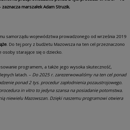
 – zaznacza marszałek Adam Struzik.
ramu samorządu województwa prowadzonego od września 2019
iąże
. Do tej pory z budżetu Mazowsza na ten cel przeznaczono
 osoby starające się o dziecko.
resowanie programem, a także jego wysoka skuteczność,
ejnych latach. –
Do 2025 r. zarezerwowaliśmy na ten cel ponad
adzenie ponad 2 tys. procedur zapłodnienia pozaustrojowego.
procedura in vitro to jedyna szansa na posiadanie potomstwa.
 nią niewielu Mazowszan. Dzięki naszemu programowi otwiera