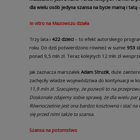
dla wielu osób jedyna szansa na bycie mamą i tatą
In vitro na Mazowszu działa
Trzy lata i
422 dzieci
– to efekt autorskiego prog
roku. Do dziś potwierdzono również w sumie
953 c
ponad 9,5 mln zł. Teraz kolejnych 12 mln zł wesprze
Jak zaznacza marszałek
Adam Struzik
, duże zainte
zachęciły władze województwa do kontynuacji w kol
11,9 mln zł. Szacujemy, że pozwoli to na przeprow
Doskonale zdajemy sobie sprawę, że dla wielu par 
Równocześnie jest ona bardzo kosztowna i stać na
się przed nimi także ta szansa.
Szansa na potomstwo