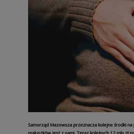
Samorząd Mazowsza przeznacza kolejne środki na pr
maluszków jest z nami. Teraz kolejnych 12 mln zł p