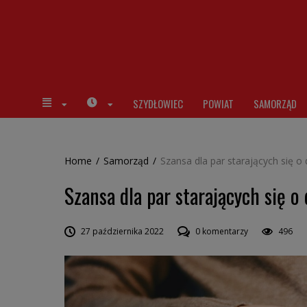
SZYDŁOWIEC
POWIAT
SAMORZĄD
Home
/
Samorząd
/
Szansa dla par starających się o
Szansa dla par starających się o
27 października 2022
0 komentarzy
496