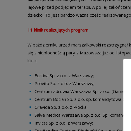
jajowe przed podjęciem terapii. A po jej zakończen
dziecko. To jest bardzo ważna część realizowan
11 klinik realizujących program
W październiku urząd marszałkowski rozstrzygnął 
się z niepłodnością pary z Mazowsza już od listopa
klinik:
Fertina Sp. z o.o. z Warszawy;
Provita Sp. z o.o. z Warszawy;
Centrum Zdrowia Warszawa Sp. z o.o. (Gameta
Centrum Bocian Sp. z o.o. sp. komandytowa z W
Gravida Sp. z o.o. z Płocka;
Salve Medica Warszawa Sp. z o.o. Sp. komandyt
Invicta Sp. z o.o. z Warszawy;
FertiMedica Centrum Płodności Sp. z o.o. Sp. 