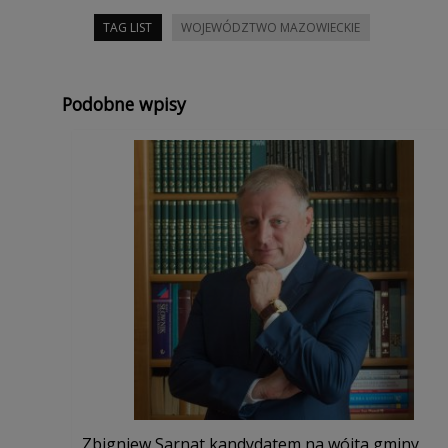
TAG LIST
WOJEWÓDZTWO MAZOWIECKIE
Podobne wpisy
Zbigniew Sarnat kandydatem na wójta gminy