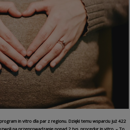
ogram in vitro dla par z regionu. Dzięki temu wsparciu już 422
ozwoli na przeprowadzanie ponad 2 tys. procedur in vitro. – To