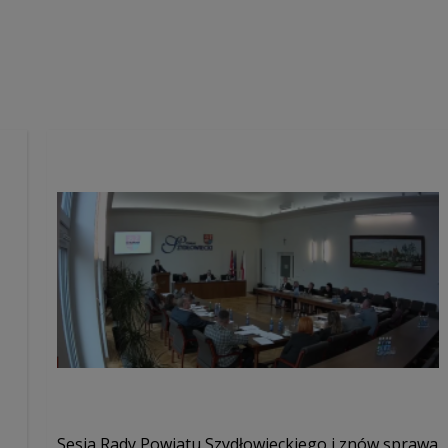
Sesja Rady Powiatu Szydłowieckiego i znów sprawa