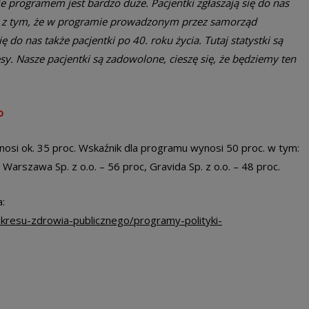
e programem jest bardzo duże. Pacjentki zgłaszają się do nas
ku z tym, że w programie prowadzonym przez samorząd
 do nas także pacjentki po 40. roku życia. Tutaj statystki są
sy. Nasze pacjentki są zadowolone, cieszę się, że będziemy ten
o
nosi ok. 35 proc. Wskaźnik dla programu wynosi 50 proc. w tym:
Warszawa Sp. z o.o. – 56 proc, Gravida Sp. z o.o. – 48 proc.
:
kresu-zdrowia-publicznego/programy-polityki-