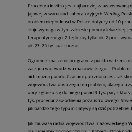
Procedura in vitro jest najbardziej zaawansowaną 
jajowej w warunkach laboratoryjnych. Według Pol
problem niepłodności w Polsce dotyczy od 10 proc. 
kraju wymaga w tym zakresie pomocy lekarskiej. Je
terapeutycznego. Z tej liczby tylko ok. 2 proc. wy
ok. 23-25 tys. par roczne.
Ogromne znaczenie programu z punktu widzenia
zarządu województwa mazowieckiego. – Problem nie
nich można pomóc. Czasami potrzebna jest tak skom
województwa dostrzega ten problem, dlatego trzy 
pory zgłosiło się do niego ponad 3 tys. par, z któ
tys. procedur zapłodnienia pozaustrojowego. Stwie
jak bardzo tego typu inicjatywy są dziś potrzebne. N
Jak zauważa radna województwa mazowieckiego
W
dla pacjentek onkologicznych. – Kobiety, które pod