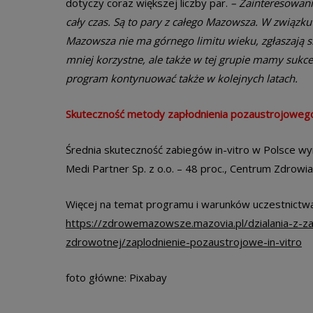
dotyczy coraz większej liczby par.
– Zainteresowani
cały czas. Są to pary z całego Mazowsza. W związ
Mazowsza nie ma górnego limitu wieku, zgłaszają się
mniej korzystne, ale także w tej grupie mamy sukce
program kontynuować także w kolejnych latach.
Skuteczność metody zapłodnienia pozaustrojoweg
Średnia skuteczność zabiegów in-vitro w Polsce wy
Medi Partner Sp. z o.o. – 48 proc., Centrum Zdrowia 
Więcej na temat programu i warunków uczestnictwa
https://zdrowemazowsze.mazovia.pl/dzialania-z-za
zdrowotnej/zaplodnienie-pozaustrojowe-in-vitro
foto główne: Pixabay