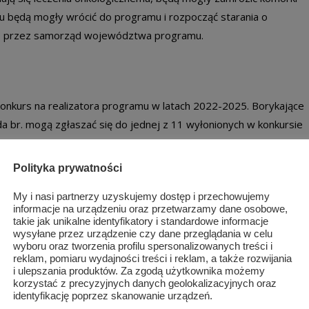
iu będą mogły wrócić do programu i rozpocząć starania o
ego przez samorząd województwa programu.
konkurs na realizatora programu w latach 2022-2025. Borykające
da br. mogą zgłaszać się do jednej z 11 wyłonionych w konkursie
Polityka prywatności
My i nasi partnerzy uzyskujemy dostęp i przechowujemy
informacje na urządzeniu oraz przetwarzamy dane osobowe,
 Warszawa);
takie jak unikalne identyfikatory i standardowe informacje
arszawy;
wysyłane przez urządzenie czy dane przeglądania w celu
wyboru oraz tworzenia profilu spersonalizowanych treści i
reklam, pomiaru wydajności treści i reklam, a także rozwijania
owa;
i ulepszania produktów. Za zgodą użytkownika możemy
korzystać z precyzyjnych danych geolokalizacyjnych oraz
identyfikację poprzez skanowanie urządzeń.
komandytowa z Warszawy;