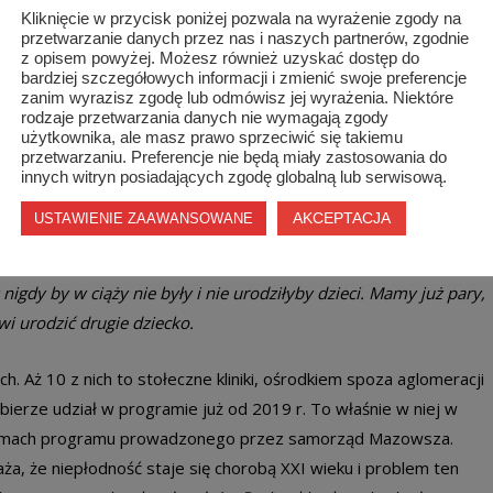
Kliknięcie w przycisk poniżej pozwala na wyrażenie zgody na
ł, Piotr Lewandowski spółka jawna z Warszawy;
przetwarzanie danych przez nas i naszych partnerów, zgodnie
z opisem powyżej. Możesz również uzyskać dostęp do
bardziej szczegółowych informacji i zmienić swoje preferencje
worodka Warszawskiego Uniwersytetu Medycznego Sp. z o.o.
zanim wyrazisz zgodę lub odmówisz jej wyrażenia. Niektóre
rodzaje przetwarzania danych nie wymagają zgody
użytkownika, ale masz prawo sprzeciwić się takiemu
i będą go kontynuować aż do 2025 r. jest Centrum Zdrowia
przetwarzaniu. Preferencje nie będą miały zastosowania do
d. Grzegorz Południewski
, prezes kliniki podkreśla, że dla wielu
innych witryn posiadających zgodę globalną lub serwisową.
kontakt z profesjonalną kliniką zajmującą się leczeniem
AKCEPTACJA
USTAWIENIE ZAAWANSOWANE
m stopniu ograniczony, a udział w tym programie umożliwia tym
 bardzo efektywnego i dającego szansę na posiadanie dzieci.
igdy by w ciąży nie były i nie urodziłyby dzieci. Mamy już pary,
i urodzić drugie dziecko.
h. Aż 10 z nich to stołeczne kliniki, ośrodkiem spoza aglomeracji
a bierze udział w programie już od 2019 r. To właśnie w niej w
w ramach programu prowadzonego przez samorząd Mazowsza.
aża, że niepłodność staje się chorobą XXI wieku i problem ten