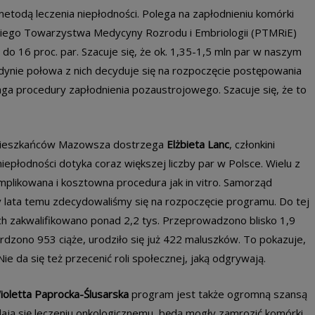
metodą leczenia niepłodności. Polega na zapłodnieniu komórki
skiego Towarzystwa Medycyny Rozrodu i Embriologii (PTMRiE)
do 16 proc. par. Szacuje się, że ok. 1,35-1,5 mln par w naszym
dynie połowa z nich decyduje się na rozpoczęcie postępowania
maga procedury zapłodnienia pozaustrojowego. Szacuje się, że to
 mieszkańców Mazowsza dostrzega
Elżbieta Lanc
, członkini
płodności dotyka coraz większej liczby par w Polsce. Wielu z
plikowana i kosztowna procedura jak in vitro. Samorząd
lata temu zdecydowaliśmy się na rozpoczęcie programu. Do tej
rych zakwalifikowano ponad 2,2 tys. Przeprowadzono blisko 1,9
rdzono 953 ciąże, urodziło się już 422 maluszków. To pokazuje,
ie da się też przecenić roli społecznej, jaką odgrywają.
ioletta Paprocka-Ślusarska
program jest także ogromną szansą
dają się leczeniu onkologicznemu, będą mogły zamrozić komórki