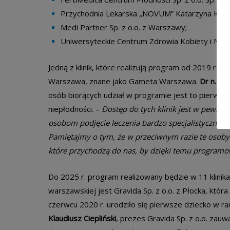
Przychodnia Lekarska „NOVUM” Katarzyna Kozio
Medi Partner Sp. z o.o. z Warszawy;
Uniwersyteckie Centrum Zdrowia Kobiety i No
Jedną z klinik, które realizują program od 2019 r. 
Warszawa, znane jako Gameta Warszawa.
Dr n. me
osób biorących udział w programie jest to pierwszy 
niepłodności. –
Dostęp do tych klinik jest w pewny
osobom podjęcie leczenia bardzo specjalistycznego,
Pamiętajmy o tym, że w przeciwnym razie te osoby n
które przychodzą do nas, by dzięki temu programow
Do 2025 r. program realizowany będzie w 11 klinikac
warszawskiej jest Gravida Sp. z o.o. z Płocka, któr
czerwcu 2020 r. urodziło się pierwsze dziecko 
Klaudiusz Ciepliński
, prezes Gravida Sp. z o.o. zauw