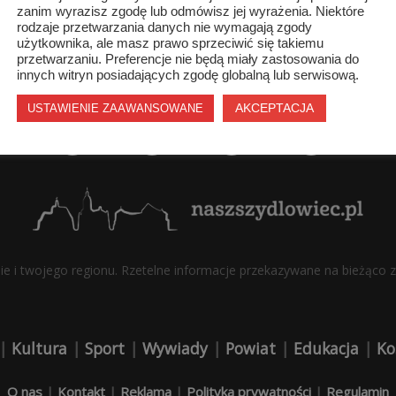
zanim wyrazisz zgodę lub odmówisz jej wyrażenia. Niektóre
rodzaje przetwarzania danych nie wymagają zgody
użytkownika, ale masz prawo sprzeciwić się takiemu
przetwarzaniu. Preferencje nie będą miały zastosowania do
innych witryn posiadających zgodę globalną lub serwisową.
AKCEPTACJA
USTAWIENIE ZAAWANSOWANE
bie i twojego regionu. Rzetelne informacje przekazywane na bieżąco z 
|
Kultura
|
Sport
|
Wywiady
|
Powiat
|
Edukacja
|
Ko
O nas
|
Kontakt
|
Reklama
|
Polityka prywatności
|
Regulamin