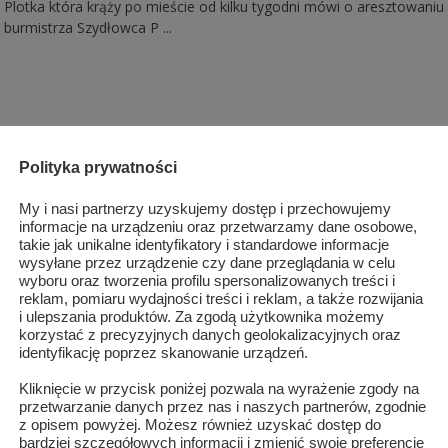
Plotka która krąży po mieście od kilku tygodni mówi o aresztowaniu
burmistrza Szydłowca P ...
Polityka prywatności
My i nasi partnerzy uzyskujemy dostęp i przechowujemy
informacje na urządzeniu oraz przetwarzamy dane osobowe,
takie jak unikalne identyfikatory i standardowe informacje
wysyłane przez urządzenie czy dane przeglądania w celu
wyboru oraz tworzenia profilu spersonalizowanych treści i
reklam, pomiaru wydajności treści i reklam, a także rozwijania
i ulepszania produktów. Za zgodą użytkownika możemy
korzystać z precyzyjnych danych geolokalizacyjnych oraz
identyfikację poprzez skanowanie urządzeń.
Kliknięcie w przycisk poniżej pozwala na wyrażenie zgody na
przetwarzanie danych przez nas i naszych partnerów, zgodnie
z opisem powyżej. Możesz również uzyskać dostęp do
bardziej szczegółowych informacji i zmienić swoje preferencje