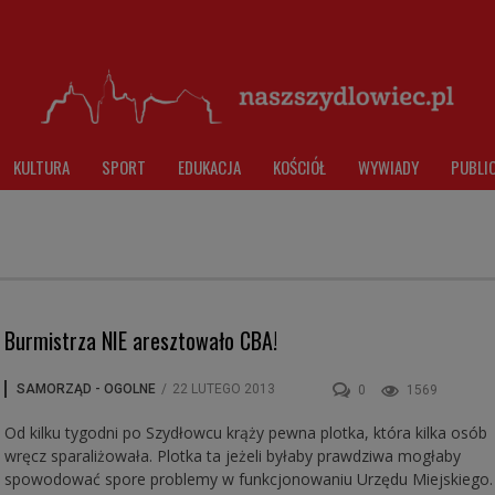
KULTURA
SPORT
EDUKACJA
KOŚCIÓŁ
WYWIADY
PUBLI
Burmistrza NIE aresztowało CBA!
SAMORZĄD - OGOLNE
/
22 LUTEGO 2013
0
1569
Od kilku tygodni po Szydłowcu krąży pewna plotka, która kilka osób
wręcz sparaliżowała. Plotka ta jeżeli byłaby prawdziwa mogłaby
spowodować spore problemy w funkcjonowaniu Urzędu Miejskiego