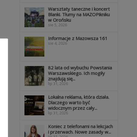
Warsztaty taneczne i koncert
Blanki. Tłumy na MAZOPikniku
w Orońsku
sie 5, 2026
Informacje z Mazowsza 161
sie 4, 2026
82 lata od wybuchu Powstania
Warszawskiego. Ich mogiły
znajdują się...
lip 31, 2026
Lokalna reklama, która działa.
Dlaczego warto być
widocznym przez cały...
lip 31, 2026
Koniec z telefonami na lekcjach
i przerwach. Nowe zasady w...
lip 31, 2026