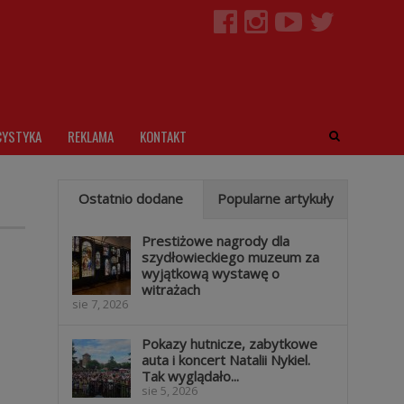
CYSTYKA
REKLAMA
KONTAKT
Ostatnio dodane
Popularne artykuły
Prestiżowe nagrody dla
szydłowieckiego muzeum za
wyjątkową wystawę o
witrażach
sie 7, 2026
Pokazy hutnicze, zabytkowe
auta i koncert Natalii Nykiel.
Tak wyglądało...
.
sie 5, 2026