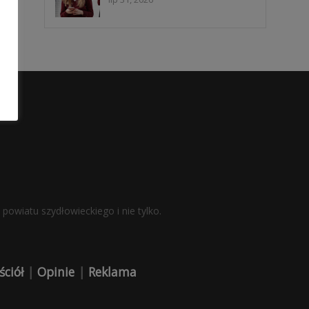
powiatu szydłowieckiego i nie tylko.
ściół
|
Opinie
|
Reklama