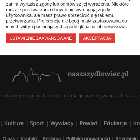
zanim wyrazisz zgodę lub odmówisz jej wyrażenia. Niektóre
rodzaje przetwarzania danych nie wymagają zgody
użytkownika, ale masz prawo sprzeciwić się takiemu
przetwarzaniu. Preferencje nie będą miały zastosowania do
innych witryn posiadających zgodę globalną lub serwisową.
AKCEPTACJA
USTAWIENIE ZAAWANSOWANE
bie i twojego regionu. Rzetelne informacje przekazywane na bieżąco z 
|
Kultura
|
Sport
|
Wywiady
|
Powiat
|
Edukacja
|
Ko
O nas
|
Kontakt
|
Reklama
|
Polityka prywatności
|
Regulamin