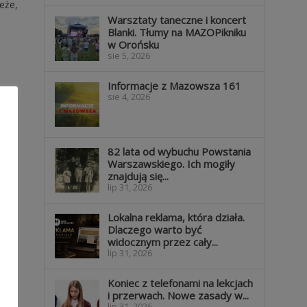
eże,
Warsztaty taneczne i koncert
Blanki. Tłumy na MAZOPikniku
w Orońsku
sie 5, 2026
Informacje z Mazowsza 161
sie 4, 2026
82 lata od wybuchu Powstania
Warszawskiego. Ich mogiły
znajdują się...
lip 31, 2026
Lokalna reklama, która działa.
Dlaczego warto być
widocznym przez cały...
lip 31, 2026
Koniec z telefonami na lekcjach
i przerwach. Nowe zasady w...
lip 31, 2026