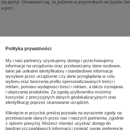
się apetyt. Obawiałam się, że jedzenie w pojemnikach nie będzie świ
a porc ...
Polityka prywatności
My i nasi partnerzy uzyskujemy dostęp i przechowujemy
informacje na urządzeniu oraz przetwarzamy dane osobowe,
takie jak unikalne identyfikatory i standardowe informacje
wysyłane przez urządzenie czy dane przeglądania w celu
wyboru oraz tworzenia profilu spersonalizowanych treści i
reklam, pomiaru wydajności treści i reklam, a także rozwijania
i ulepszania produktów. Za zgodą użytkownika możemy
korzystać z precyzyjnych danych geolokalizacyjnych oraz
identyfikację poprzez skanowanie urządzeń.
Kliknięcie w przycisk poniżej pozwala na wyrażenie zgody na
przetwarzanie danych przez nas i naszych partnerów, zgodnie
z opisem powyżej. Możesz również uzyskać dostęp do
bardziej szczegółowych informacji i zmienić swoje preferencje