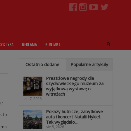
CYSTYKA
REKLAMA
KONTAKT
Ostatnio dodane
Popularne artykuły
Prestiżowe nagrody dla
szydłowieckiego muzeum za
wyjątkową wystawę o
witrażach
sie 7, 2026
87
Pokazy hutnicze, zabytkowe
k to
auta i koncert Natalii Nykiel.
Tak wyglądało...
o ma
sie 5, 2026