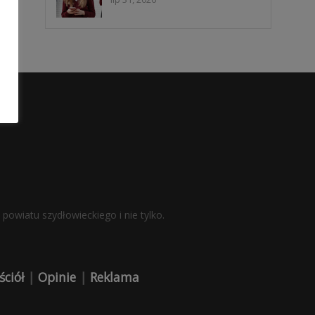
powiatu szydłowieckiego i nie tylko.
ściół
|
Opinie
|
Reklama