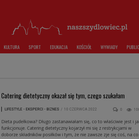
KULTURA
SPORT
EDUKACJA
KOŚCIÓŁ
WYWIADY
PUBLI
Catering dietetyczny okazał się tym, czego szukałam
LIFESTYLE - EKSPERCI - BIZNES
/
10 CZERWCA 2022
0
10
Dieta pudełkowa? Długo zastanawiałam się, co to właściwie jest i ja
funkcjonuje. Catering dietetyczny kojarzył mi się z restrykcjami w
doborze składników posiłków i tym, że nie zawsze zje się coś, na c