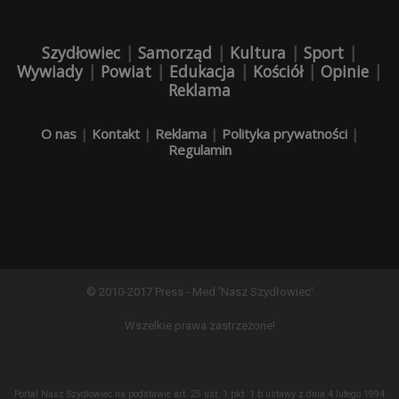
Szydłowiec
|
Samorząd
|
Kultura
|
Sport
|
Wywiady
|
Powiat
|
Edukacja
|
Kościół
|
Opinie
|
Reklama
O nas
|
Kontakt
|
Reklama
|
Polityka prywatności
|
Regulamin
© 2010-2017 Press - Med 'Nasz Szydłowiec'
Wszelkie prawa zastrzeżone!
Portal Nasz Szydłowiec na podstawie art. 25 ust. 1 pkt. 1 b ustawy z dnia 4 lutego 1994