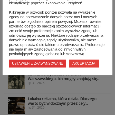
identyfikację poprzez skanowanie urządzeń.
Natalii Nykiel. Tak wyglądało...
sie 5, 2026
Kliknięcie w przycisk poniżej pozwala na wyrażenie
zgody na przetwarzanie danych przez nas i naszych
partnerów, zgodnie z opisem powyżej. Możesz również
Warsztaty taneczne i koncert Blanki. Tłumy
uzyskać dostęp do bardziej szczegółowych informacji i
na MAZOPikniku w Orońsku
zmienić swoje preferencje zanim wyrazisz zgodę lub
sie 5, 2026
odmówisz jej wyrażenia. Niektóre rodzaje przetwarzania
danych nie wymagają zgody użytkownika, ale masz
prawo sprzeciwić się takiemu przetwarzaniu. Preferencje
Informacje z Mazowsza 161
nie będą miały zastosowania do innych witryn
sie 4, 2026
posiadających zgodę globalną lub serwisową.
AKCEPTACJA
USTAWIENIE ZAAWANSOWANE
82 lata od wybuchu Powstania
Warszawskiego. Ich mogiły znajdują się...
lip 31, 2026
Lokalna reklama, która działa. Dlaczego
warto być widocznym przez cały...
lip 31, 2026