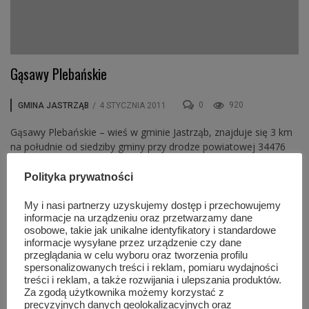
Gąsawy Plebańskie
0
920
GMINA JASTRZĄB
/
4 STYCZNIA 2011
Gąsawy Plebańskie – wieś w gminie Jastrząb, znajduje się 3 km
na południe od siedziby gminy przy drodze powiatowej 34476
łączącej Jastrząb z Gąsawami Rządowymi.
Polityka prywatności
My i nasi partnerzy uzyskujemy dostęp i przechowujemy
Ostatnio dodane
Popularne artykuły
informacje na urządzeniu oraz przetwarzamy dane
osobowe, takie jak unikalne identyfikatory i standardowe
Prestiżowe nagrody dla szydłowieckiego
informacje wysyłane przez urządzenie czy dane
muzeum za wyjątkową wystawę o witrażach
przeglądania w celu wyboru oraz tworzenia profilu
sie 7, 2026
spersonalizowanych treści i reklam, pomiaru wydajności
treści i reklam, a także rozwijania i ulepszania produktów.
Za zgodą użytkownika możemy korzystać z
precyzyjnych danych geolokalizacyjnych oraz
Pokazy hutnicze, zabytkowe auta i koncert