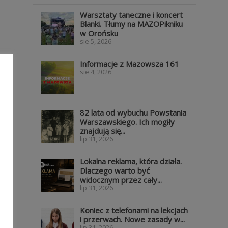
Warsztaty taneczne i koncert
Blanki. Tłumy na MAZOPikniku
w Orońsku
sie 5, 2026
Informacje z Mazowsza 161
sie 4, 2026
82 lata od wybuchu Powstania
Warszawskiego. Ich mogiły
znajdują się...
lip 31, 2026
Lokalna reklama, która działa.
Dlaczego warto być
widocznym przez cały...
lip 31, 2026
Koniec z telefonami na lekcjach
i przerwach. Nowe zasady w...
lip 31, 2026