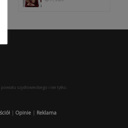
powiatu szydłowieckiego i nie tylko.
ściół
|
Opinie
|
Reklama