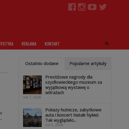
CYSTYKA
REKLAMA
KONTAKT
Ostatnio dodane
Popularne artykuły
Prestiżowe nagrody dla
szydłowieckiego muzeum za
wyjątkową wystawę o
witrażach
sie 7, 2026
Pokazy hutnicze, zabytkowe
a
auta i koncert Natalii Nykiel.
 –
Tak wyglądało...
sie 5, 2026