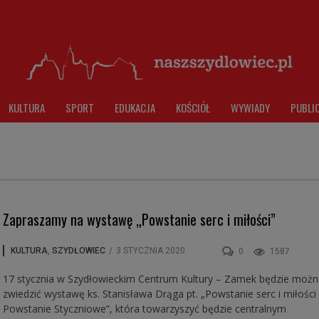
KULTURA
SPORT
EDUKACJA
KOŚCIÓŁ
WYWIADY
PUBLI
Zapraszamy na wystawę „Powstanie serc i miłości”
KULTURA
,
SZYDŁOWIEC
/
3 STYCZNIA 2020
0
1587
17 stycznia w Szydłowieckim Centrum Kultury – Zamek będzie możn
zwiedzić wystawę ks. Stanisława Drąga pt. „Powstanie serc i miłości
Powstanie Styczniowe”, która towarzyszyć będzie centralnym