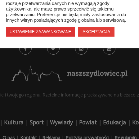
rodzaje przetwarzania danych nie wymagają zgody
użytkownika, ale masz prawo sprzeciwić się takiemu
przetwarzaniu. Preferencje nie będą miały zastosowania do
innych witryn posiadających zgodę globalną lub serwisową.
AKCEPTACJA
USTAWIENIE ZAAWANSOWANE
bie i twojego regionu. Rzetelne informacje przekazywane na bieżąco z 
|
Kultura
|
Sport
|
Wywiady
|
Powiat
|
Edukacja
|
Ko
O nas
|
Kontakt
|
Reklama
|
Polityka prywatności
|
Regulamin