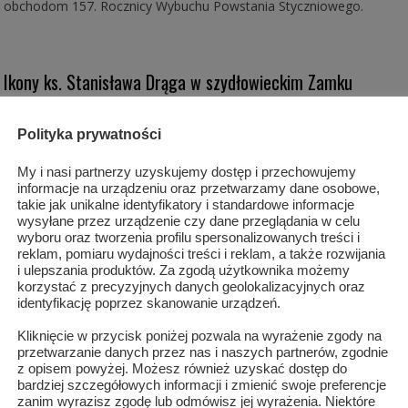
obchodom 157. Rocznicy Wybuchu Powstania Styczniowego.
Ikony ks. Stanisława Drąga w szydłowieckim Zamku
KOŚCIÓŁ
,
KULTURA
,
KULTURA
/
6 LISTOPADA 2017
0
1850
Polityka prywatności
Pełna sala Galerii "Kaplica Zamkowa" w szydłowieckim Zamku,
My i nasi partnerzy uzyskujemy dostęp i przechowujemy
podziwiała wyjątkową wystawę pt. "Kolorami pisanie imię Boga".
informacje na urządzeniu oraz przetwarzamy dane osobowe,
Autorem pięknych ikon jest ks. Stanisław Drąg.
takie jak unikalne identyfikatory i standardowe informacje
wysyłane przez urządzenie czy dane przeglądania w celu
wyboru oraz tworzenia profilu spersonalizowanych treści i
reklam, pomiaru wydajności treści i reklam, a także rozwijania
i ulepszania produktów. Za zgodą użytkownika możemy
korzystać z precyzyjnych danych geolokalizacyjnych oraz
identyfikację poprzez skanowanie urządzeń.
Kliknięcie w przycisk poniżej pozwala na wyrażenie zgody na
przetwarzanie danych przez nas i naszych partnerów, zgodnie
z opisem powyżej. Możesz również uzyskać dostęp do
bardziej szczegółowych informacji i zmienić swoje preferencje
zanim wyrazisz zgodę lub odmówisz jej wyrażenia. Niektóre