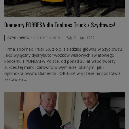
Diamenty FORBESA dla Toolmex Truck z Szydłowca!
0
1929
SZYDŁOWIEC
/
20 LUTEGO 2019
Firma Toolmex Truck Sp. z o.o. z siedzibą główną w Szydłowcu,
jako wyłączny dystrybutor wózków widłowych światowego
koncernu HYUNDAI w Polsce, od ponad 20 lat współtworzy
sukces tej marki, zarówno w wymiarze lokalnym, jak i
ogólnokrajowym. Diamenty FORBESA wręczane na podstawie
zestawien ...