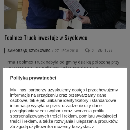
Toolmex Truck inwestuje w Szydłowcu
0
1589
SAMORZĄD
,
SZYDŁOWIEC
/
27 LIPCA 2018
Firma Toolmex Truck nabyła od gminy działkę położoną przy
ulicy Metalowej w Szydłowcu, która znajduje się w
Starachowickiej Specjalnej Strefie Ekonomicznej.
Polityka prywatności
My i nasi partnerzy uzyskujemy dostęp i przechowujemy
informacje na urządzeniu oraz przetwarzamy dane
osobowe, takie jak unikalne identyfikatory i standardowe
informacje wysyłane przez urządzenie czy dane
przeglądania w celu wyboru oraz tworzenia profilu
spersonalizowanych treści i reklam, pomiaru wydajności
treści i reklam, a także rozwijania i ulepszania produktów.
Za zgodą użytkownika możemy korzystać z