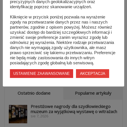
precyzyjnych danych geolokalizacyjnych oraz
identyfikację poprzez skanowanie urządzeń.
Kliknięcie w przycisk poniżej pozwala na wyrażenie
zgody na przetwarzanie danych przez nas i naszych
partnerów, zgodnie z opisem powyżej. Możesz również
Toolmex Truck inwestuje w rozwój firmy
uzyskać dostęp do bardziej szczegółowych informacji i
zmienić swoje preferencje zanim wyrazisz zgodę lub
odmówisz jej wyrażenia. Niektóre rodzaje przetwarzania
0
3614
SZYDŁOWIEC
/
30 MARCA 2018
danych nie wymagają zgody użytkownika, ale masz
prawo sprzeciwić się takiemu przetwarzaniu. Preferencje
W związku z planowanym rozwojem firmy Toolmex Truck
nie będą miały zastosowania do innych witryn
zarząd spółki podjął decyzję o zakupie działki położonej przy
posiadających zgodę globalną lub serwisową.
ulicy Metalowej w Szydłowcu, która znajduje się w
starachowickiej Specjalnej Strefie Ekonomicznej.
AKCEPTACJA
USTAWIENIE ZAAWANSOWANE
Ostatnio dodane
Popularne artykuły
Prestiżowe nagrody dla szydłowieckiego
muzeum za wyjątkową wystawę o witrażach
sie 7, 2026