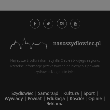
Najlepsze źródło informacji dla Ciebie i twojego regionu.
Rzetelne informacje przekazywane na bieżąco z powiatu
szydłowieckiego i nie tylko.
Szydłowiec
|
Samorząd
|
Kultura
|
Sport
|
Wywiady
|
Powiat
|
Edukacja
|
Kościół
|
Opinie
|
Reklama