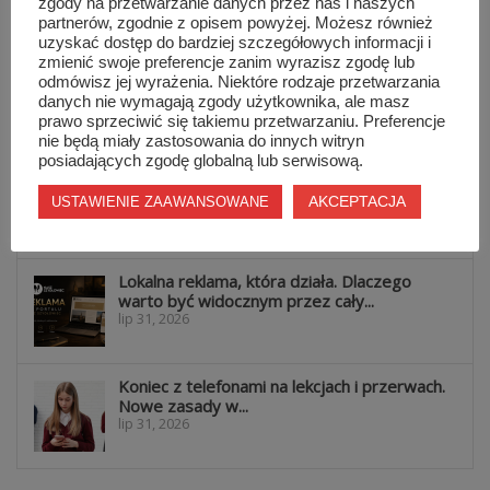
sie 5, 2026
zgody na przetwarzanie danych przez nas i naszych
partnerów, zgodnie z opisem powyżej. Możesz również
uzyskać dostęp do bardziej szczegółowych informacji i
zmienić swoje preferencje zanim wyrazisz zgodę lub
Informacje z Mazowsza 161
odmówisz jej wyrażenia. Niektóre rodzaje przetwarzania
sie 4, 2026
danych nie wymagają zgody użytkownika, ale masz
prawo sprzeciwić się takiemu przetwarzaniu. Preferencje
nie będą miały zastosowania do innych witryn
posiadających zgodę globalną lub serwisową.
82 lata od wybuchu Powstania
Warszawskiego. Ich mogiły znajdują się...
AKCEPTACJA
USTAWIENIE ZAAWANSOWANE
lip 31, 2026
Lokalna reklama, która działa. Dlaczego
warto być widocznym przez cały...
lip 31, 2026
Koniec z telefonami na lekcjach i przerwach.
Nowe zasady w...
lip 31, 2026