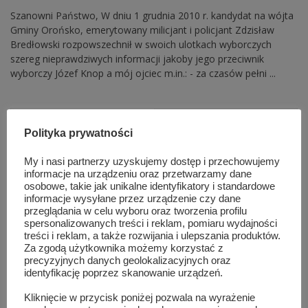
Szanowni Państwo, W dniu 1 grudnia 2010 r. kandydat na wójta
Gminy Orońsko, emerytowany milicjant i policjant Zdzisław
Bredłowski rozpowszechnił w swoich ulotkach wyborczych
szereg nieprawdziwych informacji jakoby jego przeciwnik
wyborczy Józef Knop a mój ojciec m.in.: - za czasów pełni ...
Ostatnio dodane
Popularne artykuły
Polityka prywatności
Prestiżowe nagrody dla szydłowieckiego
My i nasi partnerzy uzyskujemy dostęp i przechowujemy
muzeum za wyjątkową wystawę o witrażach
informacje na urządzeniu oraz przetwarzamy dane
sie 7, 2026
osobowe, takie jak unikalne identyfikatory i standardowe
informacje wysyłane przez urządzenie czy dane
przeglądania w celu wyboru oraz tworzenia profilu
Pokazy hutnicze, zabytkowe auta i koncert
spersonalizowanych treści i reklam, pomiaru wydajności
Natalii Nykiel. Tak wyglądało...
treści i reklam, a także rozwijania i ulepszania produktów.
sie 5, 2026
Za zgodą użytkownika możemy korzystać z
precyzyjnych danych geolokalizacyjnych oraz
identyfikację poprzez skanowanie urządzeń.
Warsztaty taneczne i koncert Blanki. Tłumy
Kliknięcie w przycisk poniżej pozwala na wyrażenie
na MAZOPikniku w Orońsku