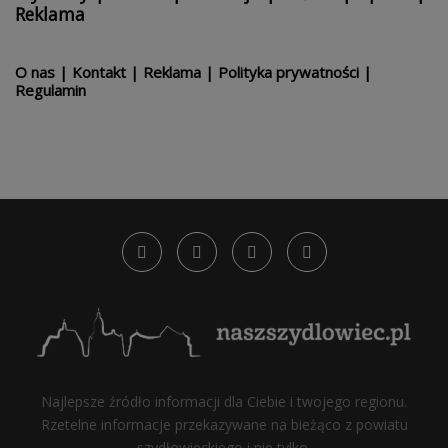
Reklama
O nas
|
Kontakt
|
Reklama
|
Polityka prywatności
|
Regulamin
Najlepsze źródło informacji dla Ciebie i twojego regionu.
Rzetelne informacje przekazywane na bieżąco z powiatu
szydłowieckiego i nie tylko.