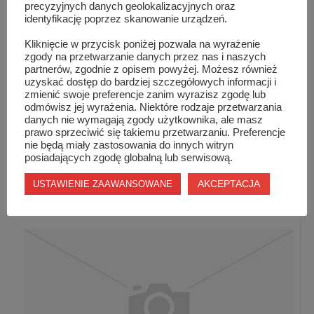
precyzyjnych danych geolokalizacyjnych oraz
doc!photomagazine, Ostrowski – Fotografia Cyfrowa,
identyfikację poprzez skanowanie urządzeń.
Akademia Fotografii, Studio Huśtawka, dpi.com.pl, Kurs
Kliknięcie w przycisk poniżej pozwala na wyrażenie
Fotografii Artystycznej, MediaTory, Foto Spec, Miejski
zgody na przetwarzanie danych przez nas i naszych
partnerów, zgodnie z opisem powyżej. Możesz również
Ośrodek Kultury w Krakowie, Warsztaty Fotograficzne
uzyskać dostęp do bardziej szczegółowych informacji i
Płaneta, lablab – Laboratorium Fotograficzne, Fujijama,
zmienić swoje preferencje zanim wyrazisz zgodę lub
odmówisz jej wyrażenia. Niektóre rodzaje przetwarzania
Empresse, Fall
danych nie wymagają zgody użytkownika, ale masz
prawo sprzeciwić się takiemu przetwarzaniu. Preferencje
nie będą miały zastosowania do innych witryn
posiadających zgodę globalną lub serwisową.
Podobne wpisy
AKCEPTACJA
USTAWIENIE ZAAWANSOWANE