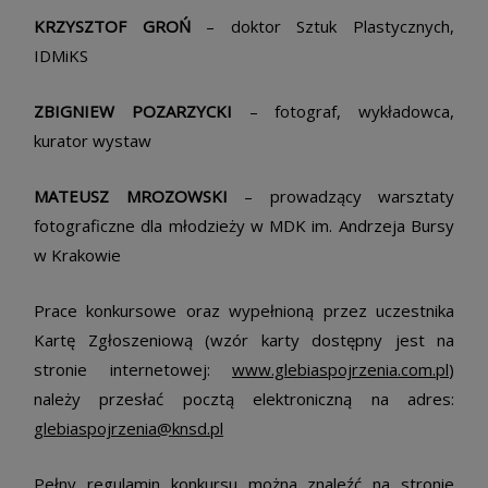
KRZYSZTOF GROŃ
– doktor Sztuk Plastycznych,
IDMiKS
ZBIGNIEW POZARZYCKI
– fotograf, wykładowca,
kurator wystaw
MATEUSZ MROZOWSKI
– prowadzący warsztaty
fotograficzne dla młodzieży w MDK im. Andrzeja Bursy
w Krakowie
Prace konkursowe oraz wypełnioną przez uczestnika
Kartę Zgłoszeniową (wzór karty dostępny jest na
stronie internetowej:
www.glebiaspojrzenia.com.pl
)
należy przesłać pocztą elektroniczną na adres:
glebiaspojrzenia@knsd.pl
Pełny regulamin konkursu można znaleźć na stronie