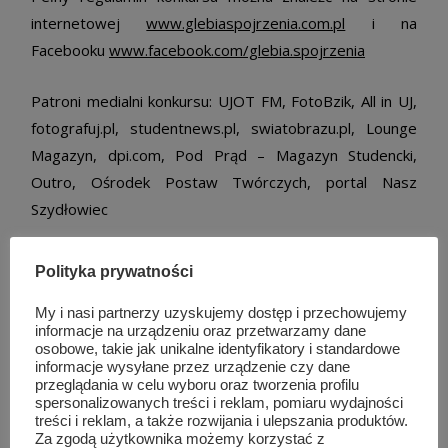
internetowej
www.glebiaspojrzenia.com.pl
i na
Facebooku
www.facebook.com/glebia.spojrzenia
Patroni medialni konkursu: UJOT FM, FotoBzik, All in UJ,
fotografuj.pl, studentnews.pl, swiatobrazu.pl, Lounge
Magazyn, dpi.com, Pod Prąd – Magazyn Studencki,
Outro, Ośrodek Postaw Twórczych, portal Nasz
Szydłowiec
Sponsorzy główni: www.warsztaty-fotograficzne.org,
Polityka prywatności
Krakowskie Szkoły Artystyczne, Szkoła Kreatywnej
Fotografii
My i nasi partnerzy uzyskujemy dostęp i przechowujemy
informacje na urządzeniu oraz przetwarzamy dane
osobowe, takie jak unikalne identyfikatory i standardowe
Współpraca redakcyjna: RMF Classic
informacje wysyłane przez urządzenie czy dane
przeglądania w celu wyboru oraz tworzenia profilu
spersonalizowanych treści i reklam, pomiaru wydajności
Partnerzy: ZłoteKursy.pl, Księgarnia Fotograficzna,
treści i reklam, a także rozwijania i ulepszania produktów.
Za zgodą użytkownika możemy korzystać z
Dziennikarze dla klimatu, edugrafia.pl,