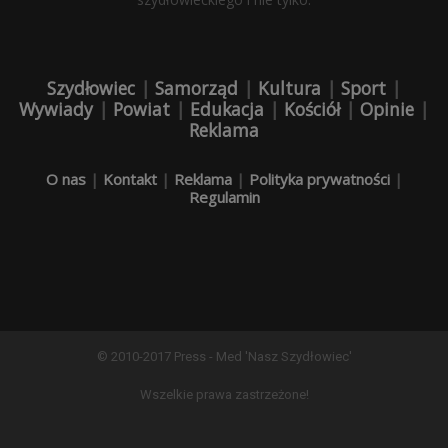
Szydłowiec
|
Samorząd
|
Kultura
|
Sport
|
Wywiady
|
Powiat
|
Edukacja
|
Kościół
|
Opinie
|
Reklama
O nas
|
Kontakt
|
Reklama
|
Polityka prywatności
|
Regulamin
© 2010-2017 Press - Med 'Nasz Szydłowiec'
Wszelkie prawa zastrzeżone!