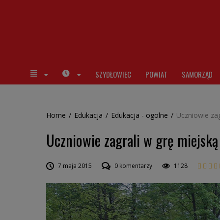
SZYDŁOWIEC
POWIAT
SAMORZĄD
Home
/
Edukacja
/
Edukacja - ogolne
/
Uczniowie zag
Uczniowie zagrali w grę miejską
7 maja 2015
0 komentarzy
1128