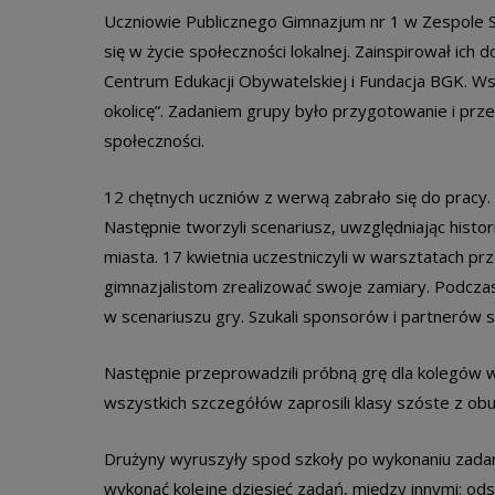
Uczniowie Publicznego Gimnazjum nr 1 w Zespole Sz
się w życie społeczności lokalnej. Zainspirował ic
Centrum Edukacji Obywatelskiej i Fundacja BGK. Ws
okolicę”. Zadaniem grupy było przygotowanie i prze
społeczności.
12 chętnych uczniów z werwą zabrało się do pracy. N
Następnie tworzyli scenariusz, uwzględniając histor
miasta. 17 kwietnia uczestniczyli w warsztatach
gimnazjalistom zrealizować swoje zamiary. Podczas
w scenariuszu gry. Szukali sponsorów i partnerów s
Następnie przeprowadzili próbną grę dla kolegów
wszystkich szczegółów zaprosili klasy szóste z ob
Drużyny wyruszyły spod szkoły po wykonaniu zada
wykonać kolejne dziesięć zadań, między innymi: od