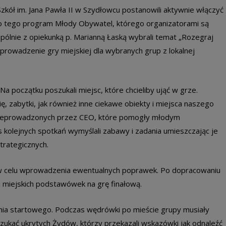
kół im. Jana Pawła II w Szydłowcu postanowili aktywnie włączyć
h do tego program Młody Obywatel, którego organizatorami są
pólnie z opiekunką p. Marianną Łaską wybrali temat „Rozegraj
prowadzenie gry miejskiej dla wybranych grup z lokalnej
a początku poszukali miejsc, które chcieliby ująć w grze.
ię, zabytki, jak również inne ciekawe obiekty i miejsca naszego
 przeprowadzonych przez CEO, które pomogły młodym
 kolejnych spotkań wymyślali zabawy i zadania umieszczając je
trategicznych.
 w celu wprowadzenia ewentualnych poprawek. Po dopracowaniu
u miejskich podstawówek na grę finałową.
nia startowego. Podczas wędrówki po mieście grupy musiały
szukać ukrytych Żydów, którzy przekazali wskazówki jak odnaleźć