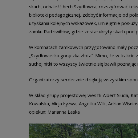
skarb, odnaleźć herb Szydłowca, rozszyfrować teks
biblioteki pedagogicznej, zdobyć informacje od poli
uzyskania kolejnych wskazówek, umiejętnie posłużyć 
zamku Radziwiłłów, gdzie został ukryty skarb pod 
W komnatach zamkowych przygotowano mały poczęs
„Szydłowiecka gorączka złota”. Mimo, że w trakcie
suchej nitki to wszyscy świetnie się bawili poznają
Organizatorzy serdecznie dziękują wszystkim spo
W skład grupy projektowej weszli: Albert Siuda, Ka
Kowalska, Alicja Łyżwa, Angelika Wilk, Adrian Wiśnio
opiekun: Marianna Łaska