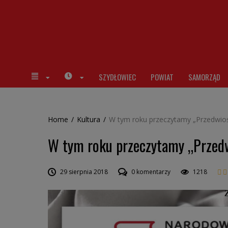
SZYDŁOWIEC
POWIAT
SAMORZĄD
Home
/
Kultura
/
W tym roku przeczytamy „Przedwioś
W tym roku przeczytamy „Przed
29 sierpnia 2018
0 komentarzy
1218