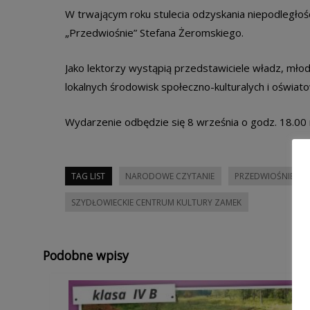
W trwającym roku stulecia odzyskania niepodległoś
„Przedwiośnie” Stefana Żeromskiego.
Jako lektorzy wystąpią przedstawiciele władz, mło
lokalnych środowisk społeczno-kulturalych i oświat
Wydarzenie odbędzie się 8 września o godz. 18.00
TAG LIST
NARODOWE CZYTANIE
PRZEDWIOŚNIE
SZYDŁOWIECKIE CENTRUM KULTURY ZAMEK
Podobne wpisy