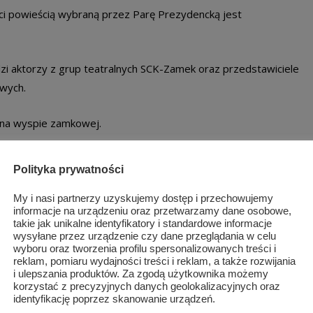
ci powieścią wybraną przez Parę Prezydencką jest
dzi aktorzy z grup teatralnych SCK-Zamek oraz przedstawiciele
owych.
 na wyspie zamkowej.
Polityka prywatności
REGIONALNE CENTRUM BIBLIOTECZNO - MULTIMEDIALNE
My i nasi partnerzy uzyskujemy dostęp i przechowujemy
informacje na urządzeniu oraz przetwarzamy dane osobowe,
takie jak unikalne identyfikatory i standardowe informacje
wysyłane przez urządzenie czy dane przeglądania w celu
wyboru oraz tworzenia profilu spersonalizowanych treści i
reklam, pomiaru wydajności treści i reklam, a także rozwijania
i ulepszania produktów. Za zgodą użytkownika możemy
korzystać z precyzyjnych danych geolokalizacyjnych oraz
identyfikację poprzez skanowanie urządzeń.