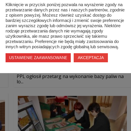
Kliknięcie w przycisk poniżej pozwala na wyrażenie zgody na
przetwarzanie danych przez nas i naszych partnerów, zgodnie
z opisem powyżej. Możesz również uzyskać dostęp do
bardziej szczegółowych informacji i zmienić swoje preferencje
zanim wyrazisz zgodę lub odmówisz jej wyrażenia. Niektóre
rodzaje przetwarzania danych nie wymagają zgody
użytkownika, ale masz prawo sprzeciwić się takiemu
przetwarzaniu. Preferencje nie będą miały zastosowania do
innych witryn posiadających zgodę globalną lub serwisową.
AKCEPTACJA
USTAWIENIE ZAAWANSOWANE
PPL ogłosił przetarg na wykonanie bazy paliw na
lo...