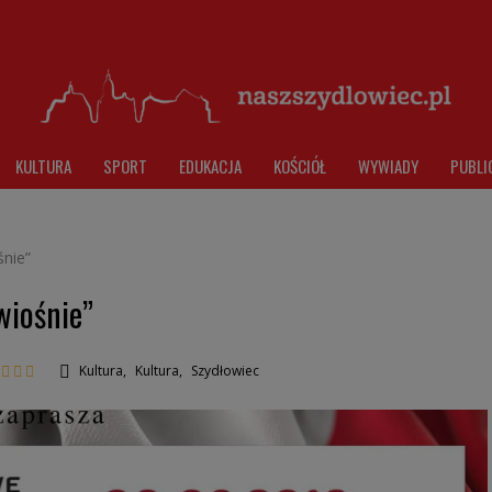
KULTURA
SPORT
EDUKACJA
KOŚCIÓŁ
WYWIADY
PUBLI
nie”
wiośnie”
Kultura
,
Kultura
,
Szydłowiec