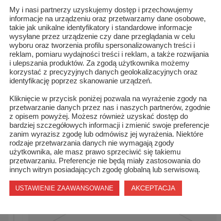
My i nasi partnerzy uzyskujemy dostęp i przechowujemy
informacje na urządzeniu oraz przetwarzamy dane osobowe,
takie jak unikalne identyfikatory i standardowe informacje
wysyłane przez urządzenie czy dane przeglądania w celu
wyboru oraz tworzenia profilu spersonalizowanych treści i
reklam, pomiaru wydajności treści i reklam, a także rozwijania
i ulepszania produktów. Za zgodą użytkownika możemy
korzystać z precyzyjnych danych geolokalizacyjnych oraz
Mirosław Czyżykiewicz gościem specjalnym
identyfikację poprzez skanowanie urządzeń.
szydłowie...
Kliknięcie w przycisk poniżej pozwala na wyrażenie zgody na
przetwarzanie danych przez nas i naszych partnerów, zgodnie
z opisem powyżej. Możesz również uzyskać dostęp do
bardziej szczegółowych informacji i zmienić swoje preferencje
zanim wyrazisz zgodę lub odmówisz jej wyrażenia. Niektóre
rodzaje przetwarzania danych nie wymagają zgody
użytkownika, ale masz prawo sprzeciwić się takiemu
przetwarzaniu. Preferencje nie będą miały zastosowania do
innych witryn posiadających zgodę globalną lub serwisową.
AKCEPTACJA
USTAWIENIE ZAAWANSOWANE