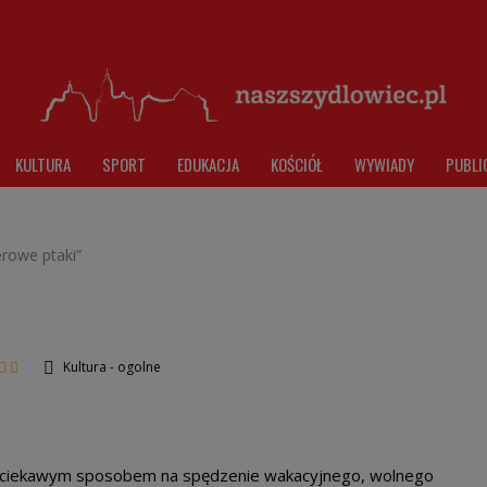
KULTURA
SPORT
EDUKACJA
KOŚCIÓŁ
WYWIADY
PUBLI
rowe ptaki”
Kultura - ogolne
 są ciekawym sposobem na spędzenie wakacyjnego, wolnego