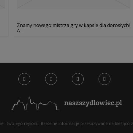
Znamy nowego mistrza gry w kapsle dla dorosłych!
A...
bie i twojego regionu. Rzetelne informacje przekazywane na bieżąco z 