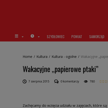
SZYDŁOWIEC
POWIAT
SAMORZĄD
Home
/
Kultura
/
Kultura - ogolne
/
Wakacyjne „papie
Wakacyjne „papierowe ptaki”
7 sierpnia 2015
0 komentarzy
780
Zachęcamy do wzięcia udziału w zajęciach, które