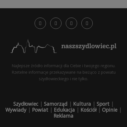
Najlepsze źródło informacji dla Ciebie i twojego regionu.
Rzetelne informacje przekazywane na bieżąco z powiatu
szydłowieckiego i nie tylko.
Szydłowiec
|
Samorząd
|
Kultura
|
Sport
|
Wywiady
|
Powiat
|
Edukacja
|
Kościół
|
Opinie
|
Reklama