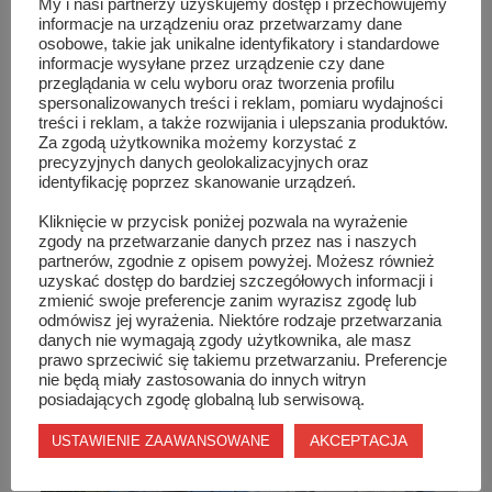
My i nasi partnerzy uzyskujemy dostęp i przechowujemy
informacje na urządzeniu oraz przetwarzamy dane
osobowe, takie jak unikalne identyfikatory i standardowe
informacje wysyłane przez urządzenie czy dane
przeglądania w celu wyboru oraz tworzenia profilu
spersonalizowanych treści i reklam, pomiaru wydajności
treści i reklam, a także rozwijania i ulepszania produktów.
Za zgodą użytkownika możemy korzystać z
precyzyjnych danych geolokalizacyjnych oraz
identyfikację poprzez skanowanie urządzeń.
Kliknięcie w przycisk poniżej pozwala na wyrażenie
zgody na przetwarzanie danych przez nas i naszych
partnerów, zgodnie z opisem powyżej. Możesz również
uzyskać dostęp do bardziej szczegółowych informacji i
zmienić swoje preferencje zanim wyrazisz zgodę lub
odmówisz jej wyrażenia. Niektóre rodzaje przetwarzania
danych nie wymagają zgody użytkownika, ale masz
Dzień Seniora w Orońsku
prawo sprzeciwić się takiemu przetwarzaniu. Preferencje
nie będą miały zastosowania do innych witryn
posiadających zgodę globalną lub serwisową.
AKCEPTACJA
USTAWIENIE ZAAWANSOWANE