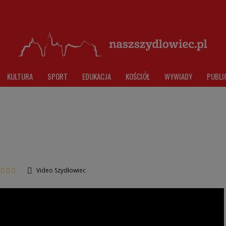
KULTURA
SPORT
EDUKACJA
KOŚCIÓŁ
WYWIADY
PUBLI
Video Szydłowiec