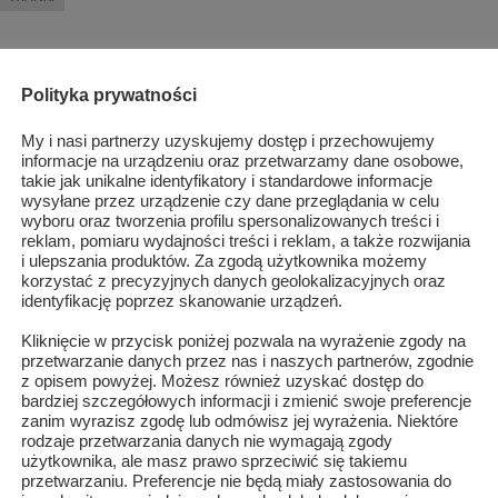
Polityka prywatności
My i nasi partnerzy uzyskujemy dostęp i przechowujemy
informacje na urządzeniu oraz przetwarzamy dane osobowe,
takie jak unikalne identyfikatory i standardowe informacje
wysyłane przez urządzenie czy dane przeglądania w celu
wyboru oraz tworzenia profilu spersonalizowanych treści i
reklam, pomiaru wydajności treści i reklam, a także rozwijania
i ulepszania produktów. Za zgodą użytkownika możemy
korzystać z precyzyjnych danych geolokalizacyjnych oraz
identyfikację poprzez skanowanie urządzeń.
Kliknięcie w przycisk poniżej pozwala na wyrażenie zgody na
przetwarzanie danych przez nas i naszych partnerów, zgodnie
z opisem powyżej. Możesz również uzyskać dostęp do
bardziej szczegółowych informacji i zmienić swoje preferencje
zanim wyrazisz zgodę lub odmówisz jej wyrażenia. Niektóre
rodzaje przetwarzania danych nie wymagają zgody
..
Azyl P. & Przyjaciele kolejny raz dla Andrzej...
użytkownika, ale masz prawo sprzeciwić się takiemu
przetwarzaniu. Preferencje nie będą miały zastosowania do