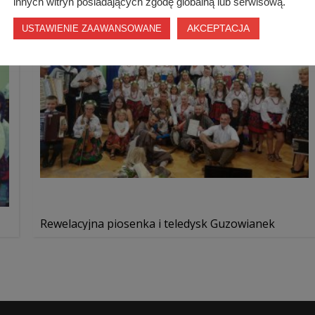
innych witryn posiadających zgodę globalną lub serwisową.
AKCEPTACJA
USTAWIENIE ZAAWANSOWANE
Rewelacyjna piosenka i teledysk Guzowianek