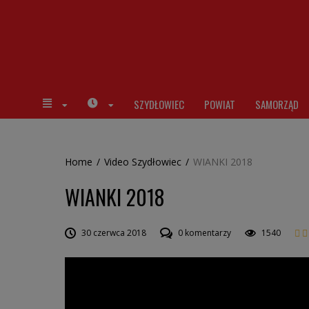
SZYDŁOWIEC
POWIAT
SAMORZĄD
Home
/
Video Szydłowiec
/
WIANKI 2018
WIANKI 2018
30 czerwca 2018
0 komentarzy
1540