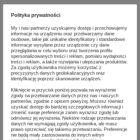
Polityka prywatności
V Turniej Wiedzy o Powiecie Szydłowieckim
My i nasi partnerzy uzyskujemy dostęp i przechowujemy
informacje na urządzeniu oraz przetwarzamy dane
osobowe, takie jak unikalne identyfikatory i standardowe
informacje wysyłane przez urządzenie czy dane
przeglądania w celu wyboru oraz tworzenia profilu
spersonalizowanych treści i reklam, pomiaru wydajności
treści i reklam, a także rozwijania i ulepszania produktów.
Za zgodą użytkownika możemy korzystać z
precyzyjnych danych geolokalizacyjnych oraz
identyfikację poprzez skanowanie urządzeń.
Kliknięcie w przycisk poniżej pozwala na wyrażenie
zgody na przetwarzanie danych przez nas i naszych
partnerów, zgodnie z opisem powyżej. Możesz również
uzyskać dostęp do bardziej szczegółowych informacji i
zmienić swoje preferencje zanim wyrazisz zgodę lub
odmówisz jej wyrażenia. Niektóre rodzaje przetwarzania
danych nie wymagają zgody użytkownika, ale masz
Jasełkowe „Tournee” klasy IV A
prawo sprzeciwić się takiemu przetwarzaniu. Preferencje
nie będą miały zastosowania do innych witryn