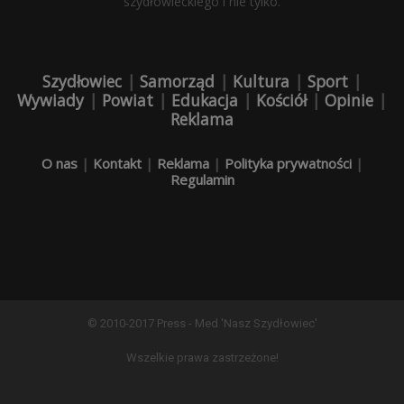
szydłowieckiego i nie tylko.
Szydłowiec
|
Samorząd
|
Kultura
|
Sport
|
Wywiady
|
Powiat
|
Edukacja
|
Kościół
|
Opinie
|
Reklama
O nas
|
Kontakt
|
Reklama
|
Polityka prywatności
|
Regulamin
© 2010-2017 Press - Med 'Nasz Szydłowiec'
Wszelkie prawa zastrzeżone!