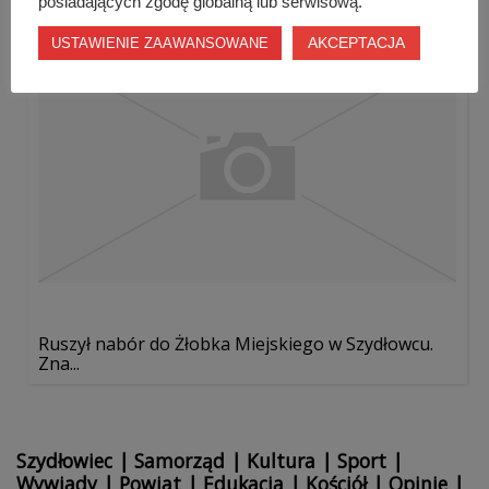
posiadających zgodę globalną lub serwisową.
AKCEPTACJA
USTAWIENIE ZAAWANSOWANE
Ruszył nabór do Żłobka Miejskiego w Szydłowcu.
Zna...
Szydłowiec
|
Samorząd
|
Kultura
|
Sport
|
Wywiady
|
Powiat
|
Edukacja
|
Kościół
|
Opinie
|