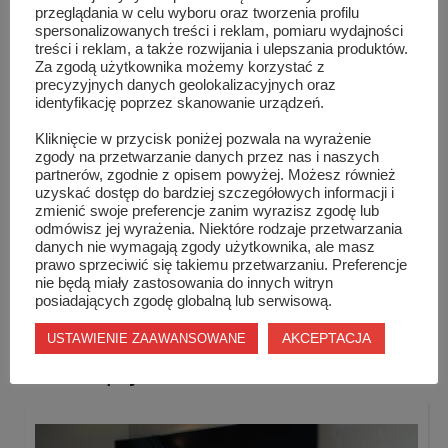
przeglądania w celu wyboru oraz tworzenia profilu
spersonalizowanych treści i reklam, pomiaru wydajności
Aby zachęcić do oszczędzania energii elektrycznej,
treści i reklam, a także rozwijania i ulepszania produktów.
premiowane będzie również oszczędzanie energii.
Te
Za zgodą użytkownika możemy korzystać z
precyzyjnych danych geolokalizacyjnych oraz
gospodarstwa, które w 2023 roku zużyją nie więcej niż
identyfikację poprzez skanowanie urządzeń.
90% energii z 2022 roku, w 2024 roku otrzymają
Kliknięcie w przycisk poniżej pozwala na wyrażenie
specjalny upust wysokości 10% całkowitych kosztów
zgody na przetwarzanie danych przez nas i naszych
zużycia energii elektrycznej w 2023 roku.
partnerów, zgodnie z opisem powyżej. Możesz również
uzyskać dostęp do bardziej szczegółowych informacji i
zmienić swoje preferencje zanim wyrazisz zgodę lub
gov.pl
Info:
Serwis Rzeczypospolitej Polskiej
odmówisz jej wyrażenia. Niektóre rodzaje przetwarzania
danych nie wymagają zgody użytkownika, ale masz
prawo sprzeciwić się takiemu przetwarzaniu. Preferencje
nie będą miały zastosowania do innych witryn
TAG LIST
KARTA DUŻEJ RODZINY
posiadających zgodę globalną lub serwisową.
AKCEPTACJA
USTAWIENIE ZAAWANSOWANE
Podobne wpisy