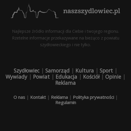
Najlepsze źródło informacji dla Ciebie i twojego regionu.
Rzetelne informacje przekazywane na bieżąco z powiatu
szydłowieckiego i nie tylko.
Szydłowiec
|
Samorząd
|
Kultura
|
Sport
|
Wywiady
|
Powiat
|
Edukacja
|
Kościół
|
Opinie
|
Reklama
O nas
|
Kontakt
|
Reklama
|
Polityka prywatności
|
Regulamin