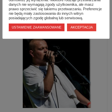
odmówisz jej wyrażenia. Niektóre rodzaje przetwarzania
danych nie wymagają zgody użytkownika, ale masz
prawo sprzeciwić się takiemu przetwarzaniu. Preferencje
nie będą miały zastosowania do innych witryn
posiadających zgodę globalną lub serwisową.
WIANKI w Szydłowcu już w najbliższy weekend!
AKCEPTACJA
USTAWIENIE ZAAWANSOWANE