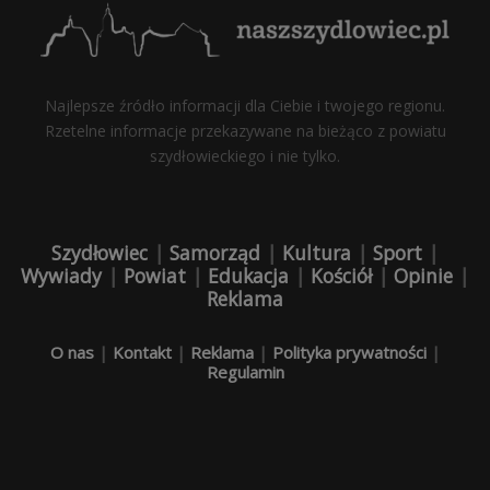
Najlepsze źródło informacji dla Ciebie i twojego regionu.
Rzetelne informacje przekazywane na bieżąco z powiatu
szydłowieckiego i nie tylko.
Szydłowiec
|
Samorząd
|
Kultura
|
Sport
|
Wywiady
|
Powiat
|
Edukacja
|
Kościół
|
Opinie
|
Reklama
O nas
|
Kontakt
|
Reklama
|
Polityka prywatności
|
Regulamin