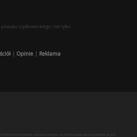
powiatu szydłowieckiego i nie tylko.
ściół
|
Opinie
|
Reklama
powszechnianie artykułów zamieszczonych na portalu www.naszszydlowiec.pl jest