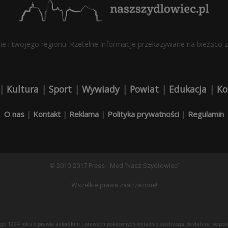
bie i twojego regionu. Rzetelne informacje przekazywane na bieżąco z 
|
Kultura
|
Sport
|
Wywiady
|
Powiat
|
Edukacja
|
Ko
O nas
|
Kontakt
|
Reklama
|
Polityka prywatności
|
Regulamin
© 2010-2017 Press - Med 'Nasz Szydłowiec'
Wszelkie prawa zastrzeżone!
lutego 1994 roku o prawie autorskim i prawach pokrewnych wyraźnie zastrzega, że dalsze roz