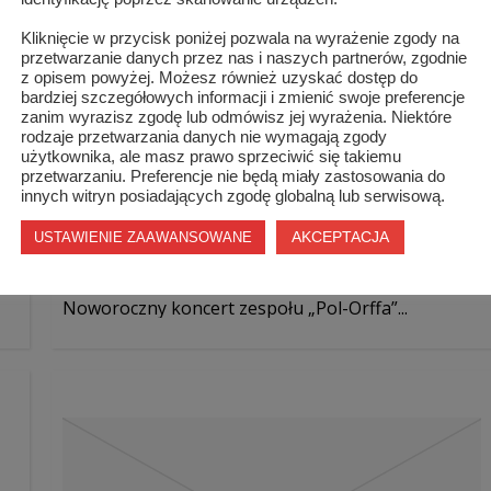
Kliknięcie w przycisk poniżej pozwala na wyrażenie zgody na
przetwarzanie danych przez nas i naszych partnerów, zgodnie
z opisem powyżej. Możesz również uzyskać dostęp do
bardziej szczegółowych informacji i zmienić swoje preferencje
zanim wyrazisz zgodę lub odmówisz jej wyrażenia. Niektóre
rodzaje przetwarzania danych nie wymagają zgody
użytkownika, ale masz prawo sprzeciwić się takiemu
przetwarzaniu. Preferencje nie będą miały zastosowania do
innych witryn posiadających zgodę globalną lub serwisową.
AKCEPTACJA
USTAWIENIE ZAAWANSOWANE
Noworoczny koncert zespołu „Pol-Orffa”...