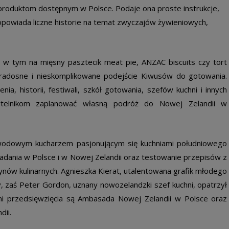
oduktom dostępnym w Polsce. Podaje ona proste instrukcje,
 opowiada liczne historie na temat zwyczajów żywieniowych,
w tym na mięsny pasztecik meat pie, ANZAC biscuits czy tort
radosne i nieskomplikowane podejście Kiwusów do gotowania.
ia, historii, festiwali, szkół gotowania, szefów kuchni i innych
ytelnikom zaplanować własną podróż do Nowej Zelandii w
zawodowym kucharzem pasjonującym się kuchniami południowego
 badania w Polsce i w Nowej Zelandii oraz testowanie przepisów z
ynów kulinarnych. Agnieszka Kierat, utalentowana grafik młodego
y, zaś Peter Gordon, uznany nowozelandzki szef kuchni, opatrzył
 przedsięwzięcia są Ambasada Nowej Zelandii w Polsce oraz
dii.