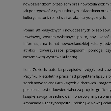
nowozelandzkim przepisom oraz nowozelandzkim pr
jak postępować z tymi unikalnymi składnikami oraz
kultury, historii, rolnictwa i atrakcji turystycznych.
Ponad 90 klasycznych i nowoczesnych przepisów, 
Pawłowej, zostało wybranych po to, aby ukazać 
Informacje na temat nowozelandzkiej kultury jedzen
atrakcji, towarzyszące przepisom, pomogą cz
niesamowitą wyprawę kulinarną.
Ilona Zdziech, autorka przepisów i zdjęć, jest 
Pacyfiku. Pięcioletnia praca nad projektem łączyła
setek nowozelandzkich książek kucharskich i magaz
pokolenia, jest odpowiedzialna za projekt graficzn
książkę swoją przedmową. Honorowymi patronami
Ambasada Rzeczypospolitej Polskiej w Nowej Zelan