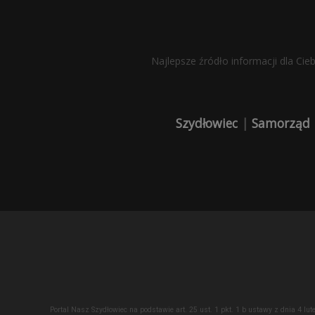
Najlepsze źródło informacji dla Cie
Szydłowiec
|
Samorząd
Portal Nasz Szydłowiec na podstawie art. 25 ust. 1 pkt. 1 b ustawy z dnia 4 