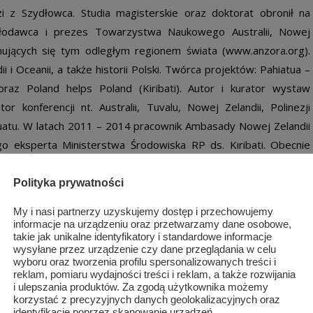
zi z Szydłowca. Studia magisterskie oraz doktorat obronił na
słodawca i prezes Towarzystwa Naukowego Australii, Nowej
mujących się tym odległym regionem świata (www.anzora.org).
ii i Oceanii, a także historii Polski. Twórca projektów: Pahiatua –
az Poland helps Poland (Kiribati). Autor i kurator wystaw
or konferencji nt. Australii, Tuvalu, Nowej Zelandii, Polinezji
anuatu. W latach 2011 – 2014 pracownik Ambasady Nowej Zelandii
o eksperta Ministerstwa Środowiska RP ds. Kiribati. Obecnie
 w Polsce restauracji ze smakami regionu Australii i Oceanii,
mąż Ilony Zdziech, autorki pierwszej polskiej książki kucharskiej
Polityka prywatności
uracji Ambasada Pacyfiku (
www.ambasadapacyfiku.pl
)
My i nasi partnerzy uzyskujemy dostęp i przechowujemy
informacje na urządzeniu oraz przetwarzamy dane osobowe,
takie jak unikalne identyfikatory i standardowe informacje
wysyłane przez urządzenie czy dane przeglądania w celu
wyboru oraz tworzenia profilu spersonalizowanych treści i
reklam, pomiaru wydajności treści i reklam, a także rozwijania
i ulepszania produktów. Za zgodą użytkownika możemy
korzystać z precyzyjnych danych geolokalizacyjnych oraz
identyfikację poprzez skanowanie urządzeń.