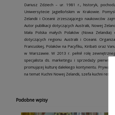
Dariusz Zdziech – ur. 1981 r., historyk, pochod
Uniwersytecie Jagiellońskim w Krakowie. Pomy
Zelandii i Oceanii zrzeszającego naukowców zaj
Autor publikacji dotyczących Australii, Nowej Zeland
Mała Polska małych Polaków (Nowa Zelandia) or
dotyczących regionu Australii i Oceanii. Organizat
Francuskiej, Polaków na Pacyfiku, Kiribati oraz V
w Warszawie. W 2013 r. pełnił rolę zewnętrzneg
specjalista ds. marketingu i sprzedaży pierwszej
promującej kulturę dalekiego kontynentu. Prywatnie 
na temat Kuchni Nowej Zelandii, szefa kuchni resta
Podobne wpisy