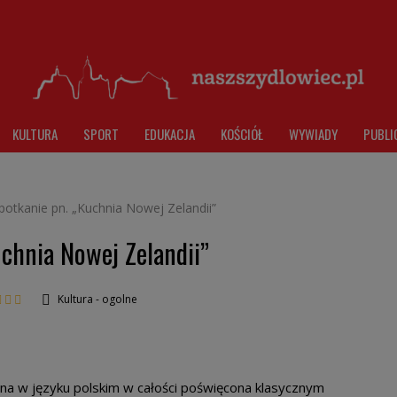
KULTURA
SPORT
EDUKACJA
KOŚCIÓŁ
WYWIADY
PUBLI
otkanie pn. „Kuchnia Nowej Zelandii”
chnia Nowej Zelandii”
Kultura - ogolne
ana w języku polskim w całości poświęcona klasycznym