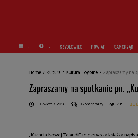
SZYDŁOWIEC
POWIAT
SAMORZĄD
Home
/
Kultura
/
Kultura - ogolne
/
Zapraszamy na sp
Zapraszamy na spotkanie pn. „Ku
30 kwietnia 2016
0 komentarzy
739
„Kuchnia Nowej Zelandii” to pierwsza książka napis