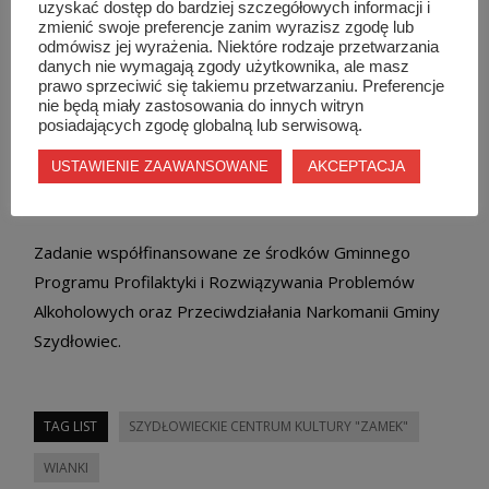
uzyskać dostęp do bardziej szczegółowych informacji i
zmienić swoje preferencje zanim wyrazisz zgodę lub
odmówisz jej wyrażenia. Niektóre rodzaje przetwarzania
danych nie wymagają zgody użytkownika, ale masz
prawo sprzeciwić się takiemu przetwarzaniu. Preferencje
nie będą miały zastosowania do innych witryn
posiadających zgodę globalną lub serwisową.
AKCEPTACJA
USTAWIENIE ZAAWANSOWANE
Zadanie współfinansowane ze środków Gminnego
Programu Profilaktyki i Rozwiązywania Problemów
Alkoholowych oraz Przeciwdziałania Narkomanii Gminy
Szydłowiec.
TAG LIST
SZYDŁOWIECKIE CENTRUM KULTURY "ZAMEK"
WIANKI