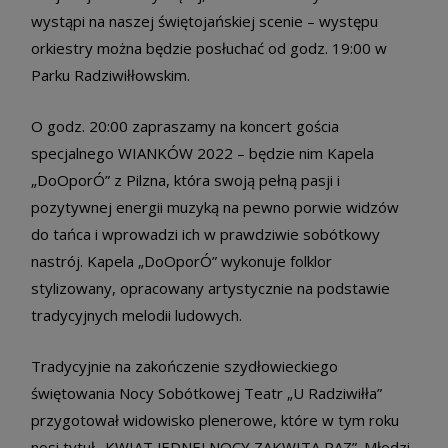
wystąpi na naszej świętojańskiej scenie – występu
orkiestry można będzie posłuchać od godz. 19:00 w
Parku Radziwiłłowskim.
O godz. 20:00 zapraszamy na koncert gościa
specjalnego WIANKÓW 2022 – będzie nim Kapela
„DoOporÓ” z Pilzna, która swoją pełną pasji i
pozytywnej energii muzyką na pewno porwie widzów
do tańca i wprowadzi ich w prawdziwie sobótkowy
nastrój. Kapela „DoOporÓ” wykonuje folklor
stylizowany, opracowany artystycznie na podstawie
tradycyjnych melodii ludowych.
Tradycyjnie na zakończenie szydłowieckiego
świętowania Nocy Sobótkowej Teatr „U Radziwiłła”
przygotował widowisko plenerowe, które w tym roku
nosi tytuł „KWIAT JEDNEJ NOCY ZAKWITA RAZ”. Młodzi