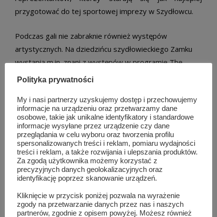
przygotować do tej sportowej imprezy w Szydłowcu.
Podczas gali nie zabraknie również występów
artystycznych. Na dziedzińcu szydłowieckiego Zamku
wystąpią m.in. znani z występów w programie The
Voice of Poland: Arek Kłusowski i Jagoda Kret
Polityka prywatności
Bilety na gale dostępne na ebilet.pl, w salonach empik
My i nasi partnerzy uzyskujemy dostęp i przechowujemy
informacje na urządzeniu oraz przetwarzamy dane
oraz w Biurze Podroży­ BIG HOLIDAY­ Radom ul.
osobowe, takie jak unikalne identyfikatory i standardowe
Wałowa 7 i Resteuracji Zamek na terenie Zamku w
informacje wysyłane przez urządzenie czy dane
przeglądania w celu wyboru oraz tworzenia profilu
Szydłowcu
spersonalizowanych treści i reklam, pomiaru wydajności
treści i reklam, a także rozwijania i ulepszania produktów.
Za zgodą użytkownika możemy korzystać z
Lokalnym partnerem medialnym gali boksu
precyzyjnych danych geolokalizacyjnych oraz
zawodowego & K1 w Szydłowcu jest portal
identyfikację poprzez skanowanie urządzeń.
www.naszszydlowiec.pl
Kliknięcie w przycisk poniżej pozwala na wyrażenie
zgody na przetwarzanie danych przez nas i naszych
partnerów, zgodnie z opisem powyżej. Możesz również