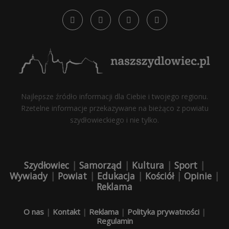
Najlepsze źródło informacji dla Ciebie i twojego regionu.
Rzetelne informacje przekazywane na bieżąco z powiatu
szydłowieckiego i nie tylko.
Szydłowiec
|
Samorząd
|
Kultura
|
Sport
|
Wywiady
|
Powiat
|
Edukacja
|
Kościół
|
Opinie
|
Reklama
O nas
|
Kontakt
|
Reklama
|
Polityka prywatności
|
Regulamin