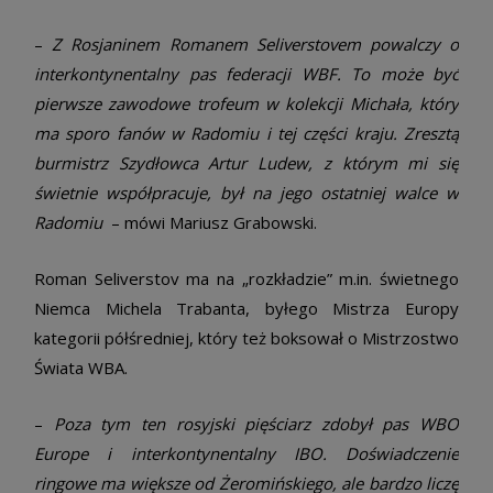
–
Z Rosjaninem Romanem Seliverstovem powalczy o
interkontynentalny pas federacji WBF. To może być
pierwsze zawodowe trofeum w kolekcji Michała, który
ma sporo fanów w Radomiu i tej części kraju. Zresztą
burmistrz Szydłowca Artur Ludew, z którym mi się
świetnie współpracuje, był na jego ostatniej walce w
Radomiu
­ – mówi Mariusz Grabowski.
Roman Seliverstov ma na „rozkładzie” m.in. świetnego
Niemca Michela Trabanta, byłego Mistrza Europy
kategorii półśredniej, który też boksował o Mistrzostwo
Świata WBA. ­
–
Poza tym ten rosyjski pięściarz zdobył pas WBO
Europe i interkontynentalny IBO. Doświadczenie
ringowe ma większe od Żeromińskiego, ale bardzo liczę