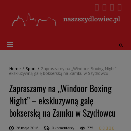
Home
/
Sport
/
Zapraszamy na „Windoor Boxing Night” –
ekskluzywną galę bokserską na Zamku w Szydłowcu
Zapraszamy na „Windoor Boxing
Night” – ekskluzywną galę
bokserską na Zamku w Szydłowcu
26 maja 2016
0 komentarzy
775