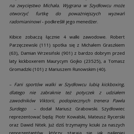
na zwycięstwo Michała. Wygrana w Szydłowcu może
otworzyć furtkę do poważniejszych wyzwań
radomianinowi
­- podkreślił jego menedżer.
Kibice zobaczą łącznie 4 walki zawodowe. Robert
Parzęczewski (11­1) spotka się z Michałem Graszkiem
(6­3), Damian Wrzesiński (9­0­1) z bardzo dobrym przed
laty kickboxerem Maurycym Gojko (23­52­5), a Tomasz
Gromadzki (1­0­1) z Mariuszem Runowskim (4­0). ­
–
Fani sportów walki w Szydłowcu lubią kickboxing,
dlatego nie zabraknie też potyczek z udziałem
zawodników Viktorii, podopiecznych trenera Pawła
Surdego ­
– dodał Mariusz Grabowski. Szydłowiec
reprezentować będą: Piotr Kowalski, Mateusz Rycerski
oraz Dawid Nitek. Już dziś trzymajmy kciuki za naszych
reprezentantów, którzy starają się jak najlepiej