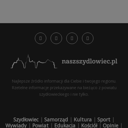
Najlepsze źródło informacji dla Ciebie i twojego regionu.
Rzetelne informacje przekazywane na bieżąco z powiatu
szydłowieckiego i nie tylko.
Szydłowiec
|
Samorząd
|
Kultura
|
Sport
|
Wywiady
|
Powiat
|
Edukacja
|
Kościół
|
Opinie
|