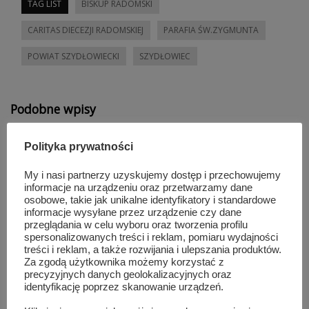
TAG LIST
BISKUP RADOMSKI
CARITAS DIECEZJI RADOMSKIEJ
PARAFIA ŚW.ZYGMUNTA
POWIAT SZYDŁOWIECKI
SZYDŁOWIEC
Podobne wpisy
Polityka prywatności
My i nasi partnerzy uzyskujemy dostęp i przechowujemy
informacje na urządzeniu oraz przetwarzamy dane
osobowe, takie jak unikalne identyfikatory i standardowe
informacje wysyłane przez urządzenie czy dane
przeglądania w celu wyboru oraz tworzenia profilu
spersonalizowanych treści i reklam, pomiaru wydajności
treści i reklam, a także rozwijania i ulepszania produktów.
Za zgodą użytkownika możemy korzystać z
precyzyjnych danych geolokalizacyjnych oraz
identyfikację poprzez skanowanie urządzeń.