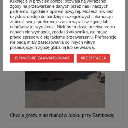
Kliknięcie w przycisk poniżej pozwala na wyrażenie
zgody na przetwarzanie danych przez nas i naszych
partnerów, zgodnie z opisem powyżej. Możesz również
Odbiór prac na ulicy Polnej w Szydłowcu
uzyskać dostęp do bardziej szczegółowych informacji i
zmienić swoje preferencje zanim wyrazisz zgodę lub
odmówisz jej wyrażenia. Niektóre rodzaje przetwarzania
danych nie wymagają zgody użytkownika, ale masz
prawo sprzeciwić się takiemu przetwarzaniu. Preferencje
nie będą miały zastosowania do innych witryn
posiadających zgodę globalną lub serwisową.
AKCEPTACJA
USTAWIENIE ZAAWANSOWANE
Chwile grozy mieszkańców bloku przy Zamkowej