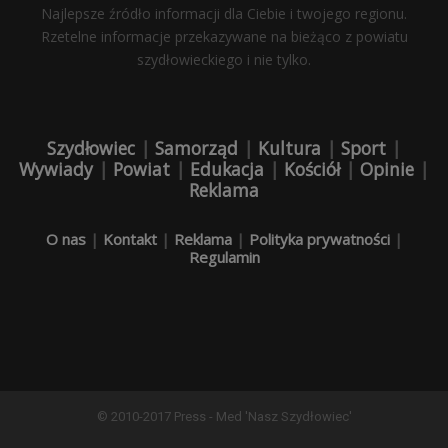
Najlepsze źródło informacji dla Ciebie i twojego regionu.
Rzetelne informacje przekazywane na bieżąco z powiatu
szydłowieckiego i nie tylko.
Szydłowiec
|
Samorząd
|
Kultura
|
Sport
|
Wywiady
|
Powiat
|
Edukacja
|
Kościół
|
Opinie
|
Reklama
O nas
|
Kontakt
|
Reklama
|
Polityka prywatności
|
Regulamin
© 2010-2017 Press - Med 'Nasz Szydłowiec'