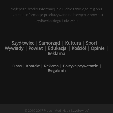
Najlepsze źródło informacji dla Ciebie i twojego regionu.
Rzetelne informacje przekazywane na bieżąco z powiatu
szydłowieckiego i nie tylko.
Szydłowiec
|
Samorząd
|
Kultura
|
Sport
|
Wywiady
|
Powiat
|
Edukacja
|
Kościół
|
Opinie
|
Reklama
O nas
|
Kontakt
|
Reklama
|
Polityka prywatności
|
Regulamin
© 2010-2017 Press - Med 'Nasz Szydłowiec'