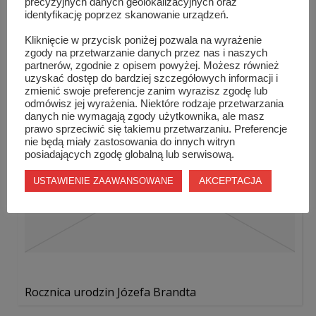
precyzyjnych danych geolokalizacyjnych oraz
identyfikację poprzez skanowanie urządzeń.
Kliknięcie w przycisk poniżej pozwala na wyrażenie
Rewelacyjny piknik na zamkowej wyspie!
zgody na przetwarzanie danych przez nas i naszych
partnerów, zgodnie z opisem powyżej. Możesz również
uzyskać dostęp do bardziej szczegółowych informacji i
zmienić swoje preferencje zanim wyrazisz zgodę lub
odmówisz jej wyrażenia. Niektóre rodzaje przetwarzania
danych nie wymagają zgody użytkownika, ale masz
prawo sprzeciwić się takiemu przetwarzaniu. Preferencje
nie będą miały zastosowania do innych witryn
posiadających zgodę globalną lub serwisową.
AKCEPTACJA
USTAWIENIE ZAAWANSOWANE
Rocznica urodzin Józefa Brandta