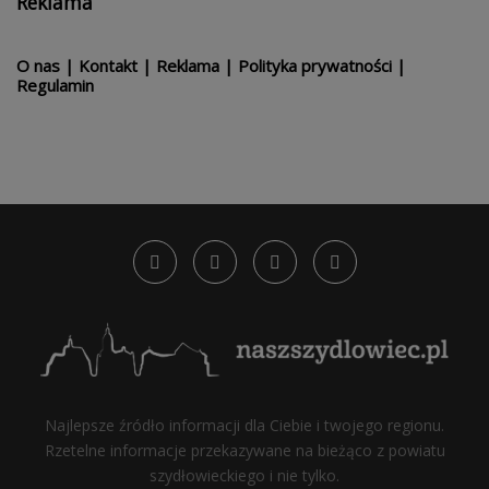
Reklama
O nas
|
Kontakt
|
Reklama
|
Polityka prywatności
|
Regulamin
Najlepsze źródło informacji dla Ciebie i twojego regionu.
Rzetelne informacje przekazywane na bieżąco z powiatu
szydłowieckiego i nie tylko.