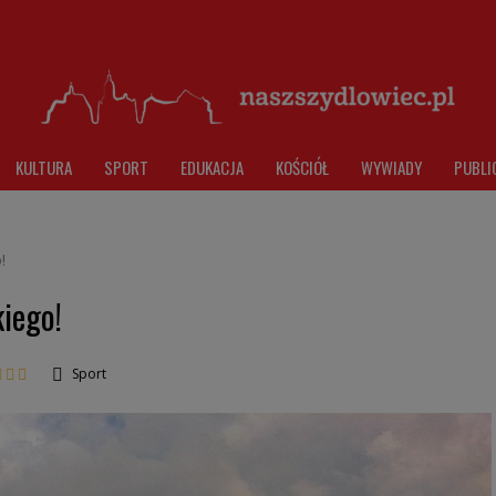
KULTURA
SPORT
EDUKACJA
KOŚCIÓŁ
WYWIADY
PUBLI
!
iego!
Sport