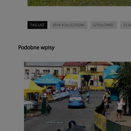
TAG LIST
ERYK KOŁODZIEJSKI
SZYDŁOWIEC
ZS I
Podobne wpisy