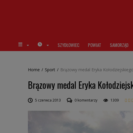
SZYDŁOWIEC
POWIAT
SAMORZĄD
Home
/
Sport
/
Brązowy medal Eryka Kołodziejskiego
Brązowy medal Eryka Kołodziejsk
5 czerwca 2013
0 komentarzy
1309