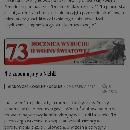
25 sierpnia w Szydłowcu po raz pierwszy odbyło się Święto
Rzemiosła pod hasłem „Rzemiosło dawniej i dziś”. Ta pionierska
inicjatywa została bardzo ciepło przyjęta przez mieszkańców, a
także przez gości, którzy licznie tego dnia odwiedzali
Szydłowiec, chętnie korzystali z kiermaszowej of ...
Nie zapomnijmy o Nich!!!
0
WIADOMOŚCI LOKALNE - OGOLNE
/
29 SIERPNIA 2012
1075
Już 1 września jedna z tych rocznic o których my Polacy
zapomnieć nie możemy nigdy! II Wojna Światowa bo o niej
mowa to największy konflikt zbrojny w historii ludzkości. To
pierwszego września Polskę zaatakowali Niemcy w
porozumieniu z ZSRR i Słowacją. 3 września do wojny