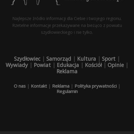
Najlepsze źródło informacji dla Ciebie i twojego regionu.
Rzetelne informacje przekazywane na bieżąco z powiatu
szydłowieckiego i nie tylko.
Szydłowiec
|
Samorząd
|
Kultura
|
Sport
|
Wywiady
|
Powiat
|
Edukacja
|
Kościół
|
Opinie
|
Reklama
O nas
|
Kontakt
|
Reklama
|
Polityka prywatności
|
Regulamin