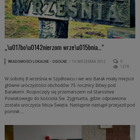
„\u017bo\u0142nierzom wrze\u015bnia…”
0
WIADOMOŚCI LOKALNE - OGOLNE
/
10 WRZEŚNIA 2012
1218
W sobotę 8 września w Szydłowcu i we wsi Barak miały miejsce
główne uroczystości obchodów 73. rocznicy Bitwy pod
Barakiem. Rozpoczęły się przemarszem od Starostwa
Powiatowego do kościoła Św. Zygmunta, gdzie odprawiona
została uroczysta Msza Święta. Następnie nastąpił przejazd pod
pomnik ...