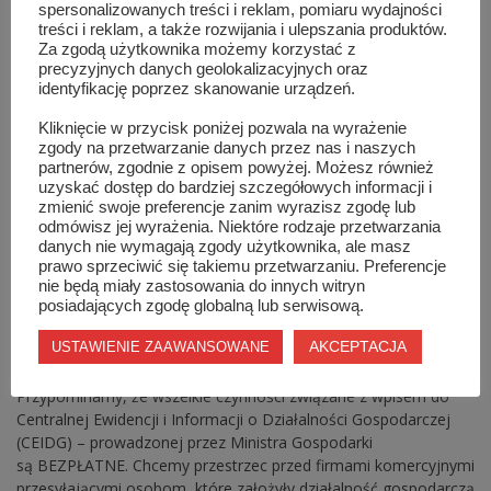
spersonalizowanych treści i reklam, pomiaru wydajności
treści i reklam, a także rozwijania i ulepszania produktów.
Za zgodą użytkownika możemy korzystać z
precyzyjnych danych geolokalizacyjnych oraz
identyfikację poprzez skanowanie urządzeń.
Kliknięcie w przycisk poniżej pozwala na wyrażenie
zgody na przetwarzanie danych przez nas i naszych
partnerów, zgodnie z opisem powyżej. Możesz również
uzyskać dostęp do bardziej szczegółowych informacji i
zmienić swoje preferencje zanim wyrazisz zgodę lub
odmówisz jej wyrażenia. Niektóre rodzaje przetwarzania
danych nie wymagają zgody użytkownika, ale masz
prawo sprzeciwić się takiemu przetwarzaniu. Preferencje
Uwaga Przedsiębiorcy !!!
nie będą miały zastosowania do innych witryn
posiadających zgodę globalną lub serwisową.
0
WIADOMOŚCI LOKALNE - OGOLNE
/
30 SIERPNIA 2012
AKCEPTACJA
USTAWIENIE ZAAWANSOWANE
1379
Przypominamy, że wszelkie czynności związane z wpisem do
Centralnej Ewidencji i Informacji o Działalności Gospodarczej
(CEIDG) – prowadzonej przez Ministra Gospodarki
są BEZPŁATNE. Chcemy przestrzec przed firmami komercyjnymi
przesyłającymi osobom, które założyły działalność gospodarczą