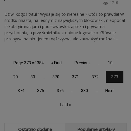
1715
Dziwi kogoś tytuł? Wydaje się to nierealne ? Otóż to prawda! W
środku miasta, na jednym z największych blokowisk , nieopodal
szkoła gimnazjum i podstawówka, apteka i prywatna
przychodnia, a przy śmietniku zrobione legowisko. Głównie
przebywa na nim jeden mężczyzna, ale zauważyć można t ...
Page 373 of 384
« First
Previous
...
10
20
30
...
370
371
372
373
374
375
376
...
380
...
Next
Last »
Ostatnio dodane
Popularne artykuły