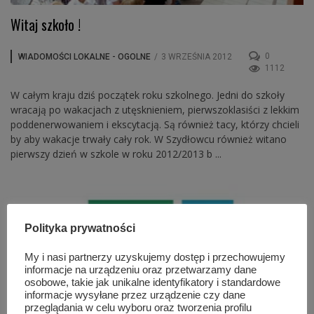
Witaj szkoło !
0
WIADOMOŚCI LOKALNE - OGOLNE
/
3 WRZEŚNIA 2012
1112
W całym kraju dziś początek roku szkolnego. Jedni do szkoły
wracają po wakacjach z utęsknieniem, pierwszoklasiści z lekkim
poddenerwowaniem i ekscytacją. Są również tacy, którzy chcieli
by aby wakacje trwały cały rok. W Szydłowcu również witano
pierwszy dzień w szkole w roku 2012/2013 b ...
Polityka prywatności
My i nasi partnerzy uzyskujemy dostęp i przechowujemy
informacje na urządzeniu oraz przetwarzamy dane
osobowe, takie jak unikalne identyfikatory i standardowe
informacje wysyłane przez urządzenie czy dane
przeglądania w celu wyboru oraz tworzenia profilu