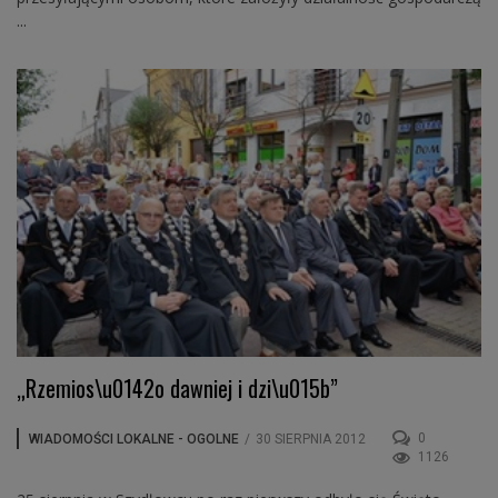
...
„Rzemios\u0142o dawniej i dzi\u015b”
0
WIADOMOŚCI LOKALNE - OGOLNE
/
30 SIERPNIA 2012
1126