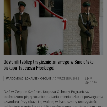
Odsłonili tablicę tragicznie zmarłego w Smoleńsku
biskupa Tadeusza Płoskiego!
0
WIADOMOŚCI LOKALNE - OGOLNE
/
7 WRZEŚNIA 2012
1516
Dziś w Zespole Szkół im. Korpusu Ochrony Pogranicza,
obchodzono piątą rocznicę nadania imienia szkole i poświęcenia
sztandaru. Przy okazji tej ważnej w życiu szkoły uroczystości
odsłonięto pamiątkową tablicę poświęconą zmarłemu tragicznie