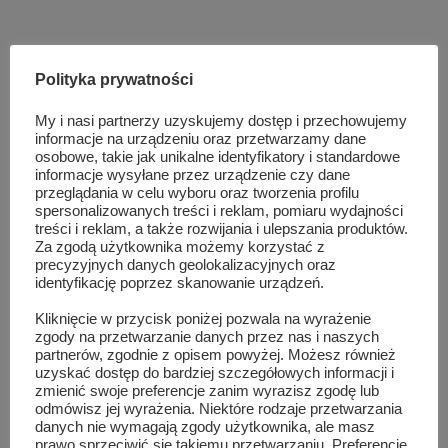
Polityka prywatności
My i nasi partnerzy uzyskujemy dostęp i przechowujemy
informacje na urządzeniu oraz przetwarzamy dane
osobowe, takie jak unikalne identyfikatory i standardowe
informacje wysyłane przez urządzenie czy dane
przeglądania w celu wyboru oraz tworzenia profilu
TAG LIST
ANKIETA
MAGDALENA PROCZKA
spersonalizowanych treści i reklam, pomiaru wydajności
treści i reklam, a także rozwijania i ulepszania produktów.
RATUSZÓWKI
SŁAWOMIR NOJEK
Za zgodą użytkownika możemy korzystać z
precyzyjnych danych geolokalizacyjnych oraz
identyfikację poprzez skanowanie urządzeń.
Podobne wpisy
Kliknięcie w przycisk poniżej pozwala na wyrażenie
zgody na przetwarzanie danych przez nas i naszych
partnerów, zgodnie z opisem powyżej. Możesz również
uzyskać dostęp do bardziej szczegółowych informacji i
zmienić swoje preferencje zanim wyrazisz zgodę lub
odmówisz jej wyrażenia. Niektóre rodzaje przetwarzania
danych nie wymagają zgody użytkownika, ale masz
prawo sprzeciwić się takiemu przetwarzaniu. Preferencje