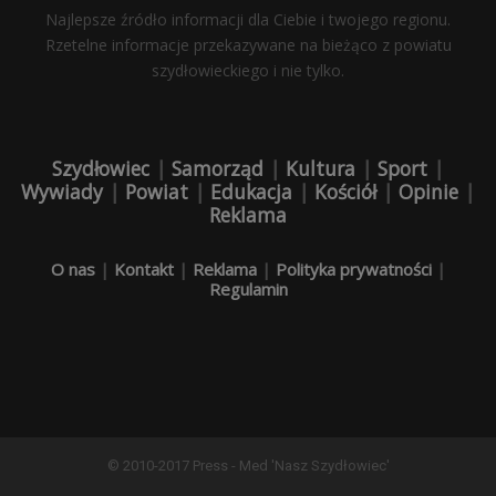
Najlepsze źródło informacji dla Ciebie i twojego regionu.
Rzetelne informacje przekazywane na bieżąco z powiatu
szydłowieckiego i nie tylko.
Szydłowiec
|
Samorząd
|
Kultura
|
Sport
|
Wywiady
|
Powiat
|
Edukacja
|
Kościół
|
Opinie
|
Reklama
O nas
|
Kontakt
|
Reklama
|
Polityka prywatności
|
Regulamin
© 2010-2017 Press - Med 'Nasz Szydłowiec'