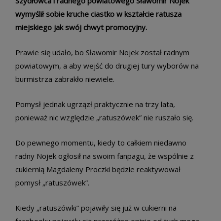
Szydłowca i radnego powiatowego Sławomir Nojek
wymyślił sobie kruche ciastko w kształcie ratusza
miejskiego jak swój chwyt promocyjny.
Prawie się udało, bo Sławomir Nojek został radnym
powiatowym, a aby wejść do drugiej tury wyborów na
burmistrza zabrakło niewiele.
Pomysł jednak ugrzązł praktycznie na trzy lata,
ponieważ nic względzie „ratuszówek” nie ruszało się.
Do pewnego momentu, kiedy to całkiem niedawno
radny Nojek ogłosił na swoim fanpagu, że wspólnie z
cukiernią Magdaleny Proczki będzie reaktywował
pomysł „ratuszówek”.
Kiedy „ratuszówki” pojawiły się już w cukierni na
facebooku pojawiły się przeróżne opinie od tych mega