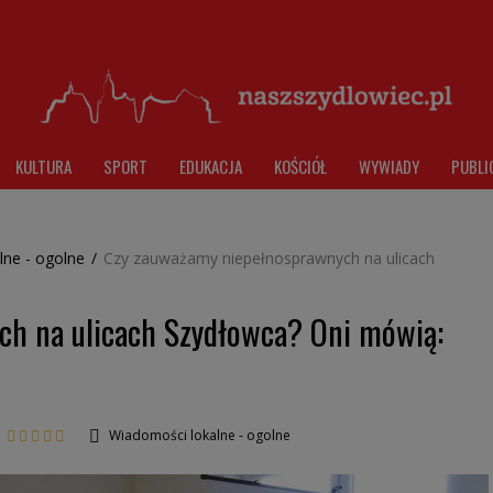
KULTURA
SPORT
EDUKACJA
KOŚCIÓŁ
WYWIADY
PUBLI
lne - ogolne
/
Czy zauważamy niepełnosprawnych na ulicach
ch na ulicach Szydłowca? Oni mówią:
Wiadomości lokalne - ogolne