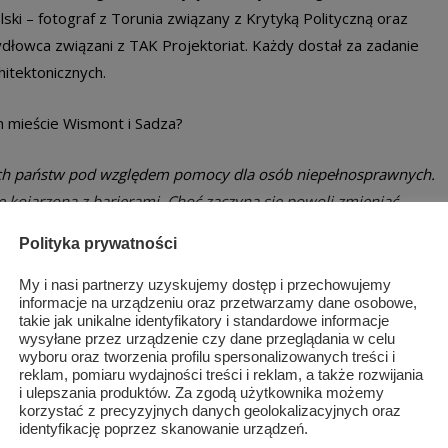
i – fotograf z Torunia związany z Krytyką Polityczną oraz
dłowca związani z TAK Projektoriat. Każdy dostał za zadanie
itektonicznych.
m mieście Wismont i Sadza?
ych państw pod względem pomocy dla osób niepełnosprawnych.
kojarzona z barierami. Choć zaczyna się powoli zmieniać,
y wspólnie jesteśmy w stanie to zmienić?”
Polityka prywatności
ie uświadomiłem sobie jak ciężko jest poruszać się osobm
My i nasi partnerzy uzyskujemy dostęp i przechowujemy
informacje na urządzeniu oraz przetwarzamy dane osobowe,
żna się o tym przekonać stawiając się na miejscu takiej
takie jak unikalne identyfikatory i standardowe informacje
też osoby niewidomej”
wysyłane przez urządzenie czy dane przeglądania w celu
wyboru oraz tworzenia profilu spersonalizowanych treści i
reklam, pomiaru wydajności treści i reklam, a także rozwijania
ktu „JesteśMY” fotografów możemy oglądać w witrynach
i ulepszania produktów. Za zgodą użytkownika możemy
e ulicy Kościuszki.
korzystać z precyzyjnych danych geolokalizacyjnych oraz
identyfikację poprzez skanowanie urządzeń.