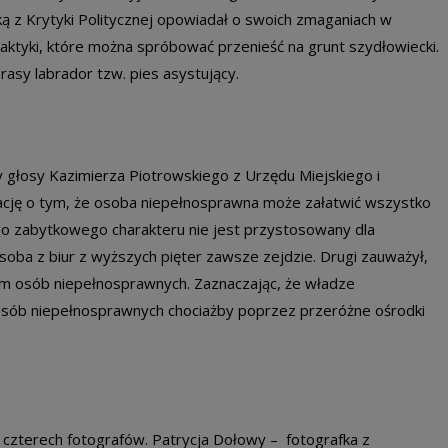
 z Krytyki Politycznej opowiadał o swoich zmaganiach w
aktyki, które można spróbować przenieść na grunt szydłowiecki.
rasy labrador tzw. pies asystujący.
ły głosy Kazimierza Piotrowskiego z Urzędu Miejskiego i
mację o tym, że osoba niepełnosprawna może załatwić wszystko
go zabytkowego charakteru nie jest przystosowany dla
oba z biur z wyższych pięter zawsze zejdzie. Drugi zauważył,
tem osób niepełnosprawnych. Zaznaczając, że władze
osób niepełnosprawnych chociażby poprzez przeróżne ośrodki
czterech fotografów. Patrycja Dołowy – fotografka z