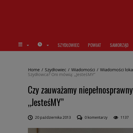
SZYDŁOWIEC
POWIAT
SAMORZĄD
Home
/
Szydłowiec
/
Wiadomości
/
Wiadomości loka
Szydłowca? Oni mówią: „JesteśMY”
Czy zauważamy niepełnosprawny
„JesteśMY”
20 października 2013
0 komentarzy
1137