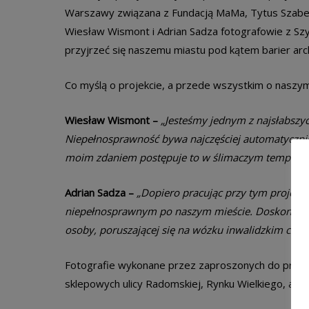
Warszawy związana z Fundacją MaMa, Tytus Szabelsk
Wiesław Wismont i Adrian Sadza fotografowie z Szy
przyjrzeć się naszemu miastu pod kątem barier arch
Co myślą o projekcie, a przede wszystkim o naszy
Wiesław Wismont –
„Jesteśmy jednym z najsłabsz
Niepełnosprawność bywa najczęściej automatycznie 
moim zdaniem postępuje to w ślimaczym tempie. Cz
Adrian Sadza –
„Dopiero pracując przy tym projekc
niepełnosprawnym po naszym mieście. Doskonale mo
osoby, poruszającej się na wózku inwalidzkim czy 
Fotografie wykonane przez zaproszonych do proje
sklepowych ulicy Radomskiej, Rynku Wielkiego, a takż