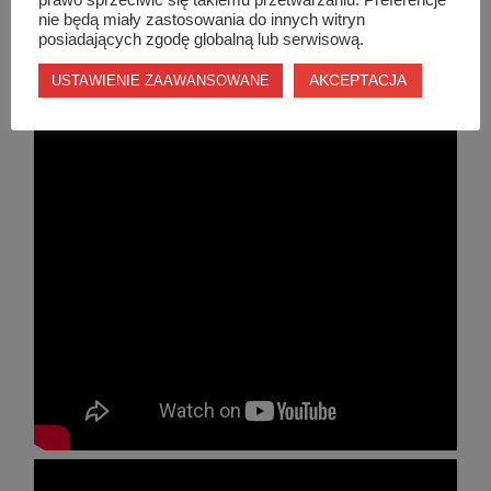
nie będą miały zastosowania do innych witryn
posiadających zgodę globalną lub serwisową.
AKCEPTACJA
USTAWIENIE ZAAWANSOWANE