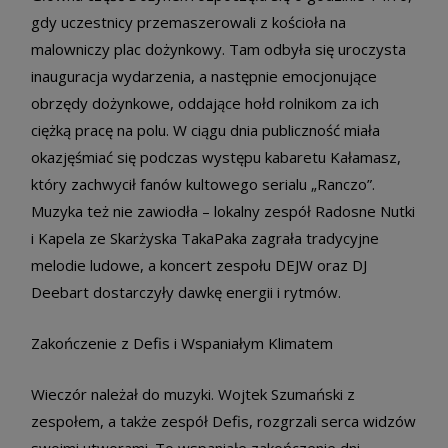
gdy uczestnicy przemaszerowali z kościoła na
malowniczy plac dożynkowy. Tam odbyła się uroczysta
inauguracja wydarzenia, a następnie emocjonujące
obrzędy dożynkowe, oddające hołd rolnikom za ich
ciężką pracę na polu. W ciągu dnia publiczność miała
okazjęśmiać się podczas występu kabaretu Kałamasz,
który zachwycił fanów kultowego serialu „Ranczo”.
Muzyka też nie zawiodła – lokalny zespół Radosne Nutki
i Kapela ze Skarżyska TakaPaka zagrała tradycyjne
melodie ludowe, a koncert zespołu DEJW oraz DJ
Deebart dostarczyły dawkę energii i rytmów.
Zakończenie z Defis i Wspaniałym Klimatem
Wieczór należał do muzyki. Wojtek Szumański z
zespołem, a także zespół Defis, rozgrzali serca widzów
swoimi utworami. To wspaniałe zakończenie dni