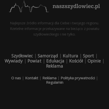
Najlepsze źródło informacji dla Ciebie i twojego regionu.
Rzetelne informacje przekazywane na bieżąco z powiatu
szydłowieckiego i nie tylko.
Szydłowiec
|
Samorząd
|
Kultura
|
Sport
|
Wywiady
|
Powiat
|
Edukacja
|
Kościół
|
Opinie
|
Reklama
O nas
|
Kontakt
|
Reklama
|
Polityka prywatności
|
Regulamin