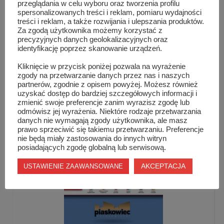
przeglądania w celu wyboru oraz tworzenia profilu
spersonalizowanych treści i reklam, pomiaru wydajności
treści i reklam, a także rozwijania i ulepszania produktów.
Za zgodą użytkownika możemy korzystać z
precyzyjnych danych geolokalizacyjnych oraz
identyfikację poprzez skanowanie urządzeń.
Kliknięcie w przycisk poniżej pozwala na wyrażenie
zgody na przetwarzanie danych przez nas i naszych
partnerów, zgodnie z opisem powyżej. Możesz również
uzyskać dostęp do bardziej szczegółowych informacji i
zmienić swoje preferencje zanim wyrazisz zgodę lub
odmówisz jej wyrażenia. Niektóre rodzaje przetwarzania
danych nie wymagają zgody użytkownika, ale masz
prawo sprzeciwić się takiemu przetwarzaniu. Preferencje
nie będą miały zastosowania do innych witryn
Mieszkaniec powiatu szydłowieckiego laureatem
posiadających zgodę globalną lub serwisową.
pres...
AKCEPTACJA
USTAWIENIE ZAAWANSOWANE