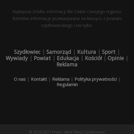
Najlepsze źródło informacji dla Ciebie i twojego regionu.
Rzetelne informacje przekazywane na bieżąco z powiatu
szydłowieckiego i nie tylko.
Szydłowiec
|
Samorząd
|
Kultura
|
Sport
|
Wywiady
|
Powiat
|
Edukacja
|
Kościół
|
Opinie
|
Reklama
O nas
|
Kontakt
|
Reklama
|
Polityka prywatności
|
Regulamin
© 2010-2017 Press - Med 'Nasz Szydłowiec'