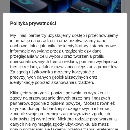
Polityka prywatności
MSW przypomina podstawowe zasady
My i nasi partnerzy uzyskujemy dostęp i przechowujemy
bezpieczeństwa w ...
informacje na urządzeniu oraz przetwarzamy dane
osobowe, takie jak unikalne identyfikatory i standardowe
informacje wysyłane przez urządzenie czy dane
przeglądania w celu wyboru oraz tworzenia profilu
spersonalizowanych treści i reklam, pomiaru wydajności
treści i reklam, a także rozwijania i ulepszania produktów.
Za zgodą użytkownika możemy korzystać z
precyzyjnych danych geolokalizacyjnych oraz
identyfikację poprzez skanowanie urządzeń.
Kliknięcie w przycisk poniżej pozwala na wyrażenie
zgody na przetwarzanie danych przez nas i naszych
partnerów, zgodnie z opisem powyżej. Możesz również
uzyskać dostęp do bardziej szczegółowych informacji i
zmienić swoje preferencje zanim wyrazisz zgodę lub
odmówisz jej wyrażenia. Niektóre rodzaje przetwarzania
danych nie wymagają zgody użytkownika, ale masz
prawo sprzeciwić się takiemu przetwarzaniu. Preferencje