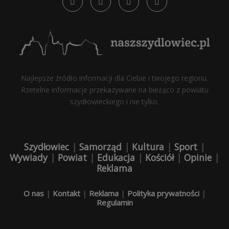
Najlepsze źródło informacji dla Ciebie i twojego regionu.
Rzetelne informacje przekazywane na bieżąco z powiatu
szydłowieckiego i nie tylko.
Szydłowiec
|
Samorząd
|
Kultura
|
Sport
|
Wywiady
|
Powiat
|
Edukacja
|
Kościół
|
Opinie
|
Reklama
O nas
|
Kontakt
|
Reklama
|
Polityka prywatności
|
Regulamin