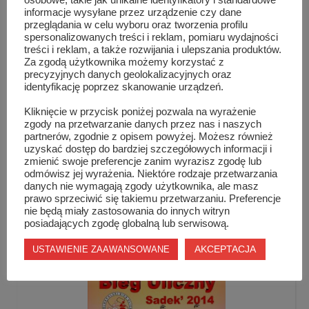
osobowe, takie jak unikalne identyfikatory i standardowe
informacje wysyłane przez urządzenie czy dane
przeglądania w celu wyboru oraz tworzenia profilu
spersonalizowanych treści i reklam, pomiaru wydajności
treści i reklam, a także rozwijania i ulepszania produktów.
Za zgodą użytkownika możemy korzystać z
precyzyjnych danych geolokalizacyjnych oraz
identyfikację poprzez skanowanie urządzeń.
Kliknięcie w przycisk poniżej pozwala na wyrażenie
zgody na przetwarzanie danych przez nas i naszych
partnerów, zgodnie z opisem powyżej. Możesz również
uzyskać dostęp do bardziej szczegółowych informacji i
zmienić swoje preferencje zanim wyrazisz zgodę lub
odmówisz jej wyrażenia. Niektóre rodzaje przetwarzania
X Mistrzostwa Sadku w tenisie stołowym
danych nie wymagają zgody użytkownika, ale masz
prawo sprzeciwić się takiemu przetwarzaniu. Preferencje
nie będą miały zastosowania do innych witryn
posiadających zgodę globalną lub serwisową.
AKCEPTACJA
USTAWIENIE ZAAWANSOWANE