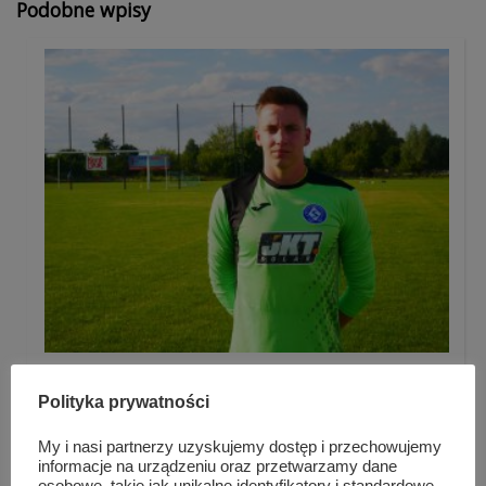
Podobne wpisy
Bramkarz Szydłowianki Szydłowiec na testach w
pier...
Polityka prywatności
My i nasi partnerzy uzyskujemy dostęp i przechowujemy
informacje na urządzeniu oraz przetwarzamy dane