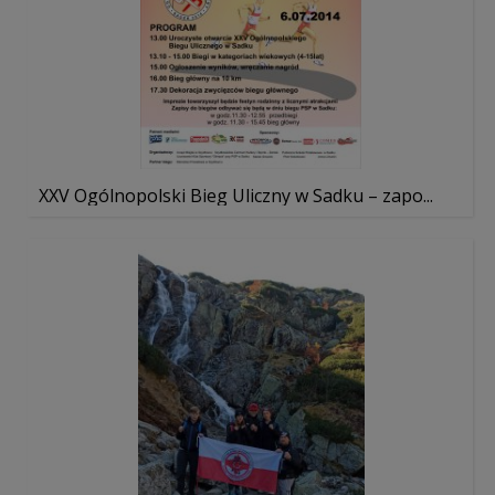
XXV Ogólnopolski Bieg Uliczny w Sadku – zapo...