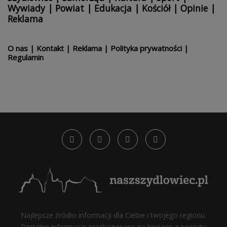
Wywiady
|
Powiat
|
Edukacja
|
Kościół
|
Opinie
|
Reklama
O nas
|
Kontakt
|
Reklama
|
Polityka prywatności
|
Regulamin
Najlepsze źródło informacji dla Ciebie i twojego regionu.
Rzetelne informacje przekazywane na bieżąco z powiatu