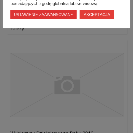
posiadających zgodę globalną lub serwisową.
AKCEPTACJA
USTAWIENIE ZAAWANSOWANE
Podwórko Nivea w powiecie szydłowieckim? To
zależy...