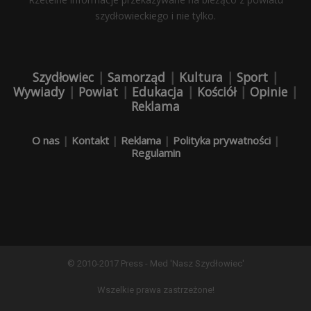
szydłowieckiego i nie tylko.
Szydłowiec
|
Samorząd
|
Kultura
|
Sport
|
Wywiady
|
Powiat
|
Edukacja
|
Kościół
|
Opinie
|
Reklama
O nas
|
Kontakt
|
Reklama
|
Polityka prywatności
|
Regulamin
© 2010-2017 Press - Med 'Nasz Szydłowiec'
Wszelkie prawa zastrzeżone!