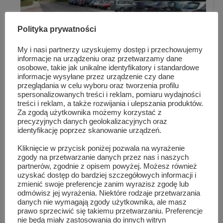
Polityka prywatności
My i nasi partnerzy uzyskujemy dostęp i przechowujemy
informacje na urządzeniu oraz przetwarzamy dane
osobowe, takie jak unikalne identyfikatory i standardowe
Przewodniczący i Starosta zapraszają na
informacje wysyłane przez urządzenie czy dane
konferencj...
przeglądania w celu wyboru oraz tworzenia profilu
spersonalizowanych treści i reklam, pomiaru wydajności
treści i reklam, a także rozwijania i ulepszania produktów.
Za zgodą użytkownika możemy korzystać z
precyzyjnych danych geolokalizacyjnych oraz
identyfikację poprzez skanowanie urządzeń.
Kliknięcie w przycisk poniżej pozwala na wyrażenie
zgody na przetwarzanie danych przez nas i naszych
partnerów, zgodnie z opisem powyżej. Możesz również
uzyskać dostęp do bardziej szczegółowych informacji i
zmienić swoje preferencje zanim wyrazisz zgodę lub
odmówisz jej wyrażenia. Niektóre rodzaje przetwarzania
danych nie wymagają zgody użytkownika, ale masz
prawo sprzeciwić się takiemu przetwarzaniu. Preferencje
nie będą miały zastosowania do innych witryn