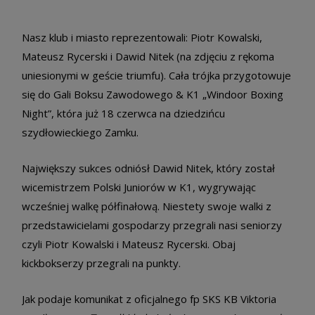
Nasz klub i miasto reprezentowali: Piotr Kowalski,
Mateusz Rycerski i Dawid Nitek (na zdjęciu z rękoma
uniesionymi w geście triumfu). Cała trójka przygotowuje
się do Gali Boksu Zawodowego & K1 „Windoor Boxing
Night”, która już 18 czerwca na dziedzińcu
szydłowieckiego Zamku.
Największy sukces odniósł Dawid Nitek, który został
wicemistrzem Polski Juniorów w K1, wygrywając
wcześniej walkę półfinałową. Niestety swoje walki z
przedstawicielami gospodarzy przegrali nasi seniorzy
czyli Piotr Kowalski i Mateusz Rycerski. Obaj
kickbokserzy przegrali na punkty.
Jak podaje komunikat z oficjalnego fp SKS KB Viktoria