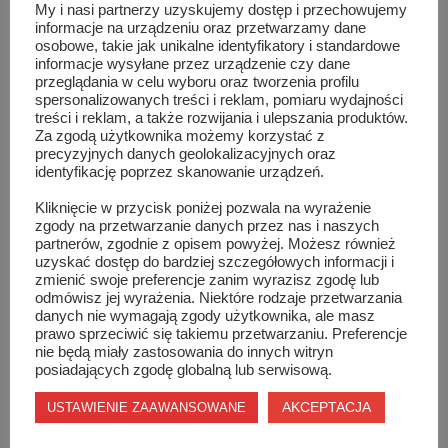
piłkarza...
My i nasi partnerzy uzyskujemy dostęp i przechowujemy
informacje na urządzeniu oraz przetwarzamy dane
osobowe, takie jak unikalne identyfikatory i standardowe
informacje wysyłane przez urządzenie czy dane
przeglądania w celu wyboru oraz tworzenia profilu
spersonalizowanych treści i reklam, pomiaru wydajności
treści i reklam, a także rozwijania i ulepszania produktów.
Za zgodą użytkownika możemy korzystać z
precyzyjnych danych geolokalizacyjnych oraz
identyfikację poprzez skanowanie urządzeń.
Kliknięcie w przycisk poniżej pozwala na wyrażenie
zgody na przetwarzanie danych przez nas i naszych
partnerów, zgodnie z opisem powyżej. Możesz również
uzyskać dostęp do bardziej szczegółowych informacji i
zmienić swoje preferencje zanim wyrazisz zgodę lub
odmówisz jej wyrażenia. Niektóre rodzaje przetwarzania
danych nie wymagają zgody użytkownika, ale masz
prawo sprzeciwić się takiemu przetwarzaniu. Preferencje
nie będą miały zastosowania do innych witryn
„Kopernik” najlepszy w unihokeju chłop...
posiadających zgodę globalną lub serwisową.
AKCEPTACJA
USTAWIENIE ZAAWANSOWANE