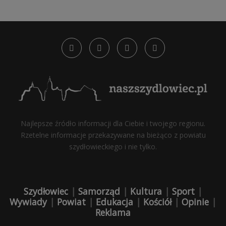
Najlepsze źródło informacji dla Ciebie i twojego regionu.
Rzetelne informacje przekazywane na bieżąco z powiatu
szydłowieckiego i nie tylko.
Szydłowiec
|
Samorząd
|
Kultura
|
Sport
|
Wywiady
|
Powiat
|
Edukacja
|
Kościół
|
Opinie
|
Reklama