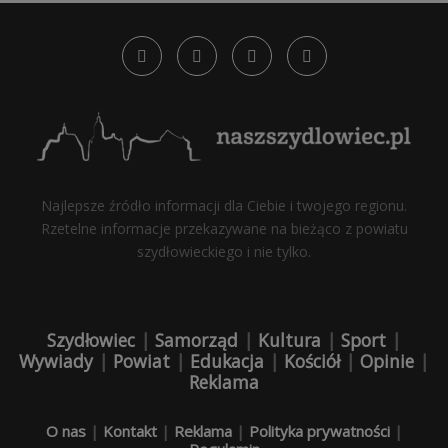
Najlepsze źródło informacji dla Ciebie i twojego regionu.
Rzetelne informacje przekazywane na bieżąco z powiatu
szydłowieckiego i nie tylko.
Szydłowiec
|
Samorząd
|
Kultura
|
Sport
|
Wywiady
|
Powiat
|
Edukacja
|
Kościół
|
Opinie
|
Reklama
O nas
|
Kontakt
|
Reklama
|
Polityka prywatności
|