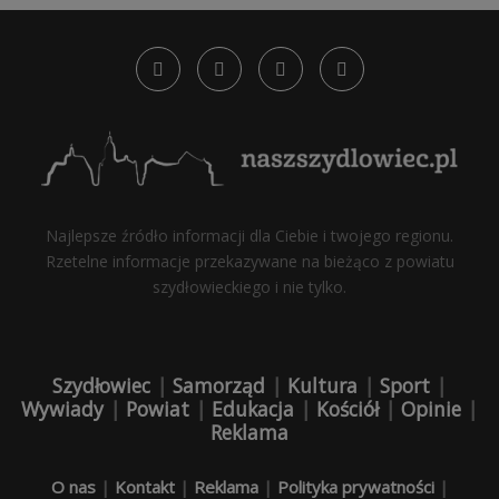
Najlepsze źródło informacji dla Ciebie i twojego regionu.
Rzetelne informacje przekazywane na bieżąco z powiatu
szydłowieckiego i nie tylko.
Szydłowiec
|
Samorząd
|
Kultura
|
Sport
|
Wywiady
|
Powiat
|
Edukacja
|
Kościół
|
Opinie
|
Reklama
O nas
|
Kontakt
|
Reklama
|
Polityka prywatności
|