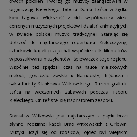
dwóch pokoleń. Tworzą go muzycy zaangażowani w
organizację Kieleckiego Taboru Domu Tańca w Sędku
koło Łagowa. Większość z nich współtworzy wiele
cenionych muzycznych projektów i działań animacyjnych
w świecie polskiej muzyki tradycyjnej. Starając się
dotrzeć do najstarszego repertuaru Kielecczyzny,
członkowie kapeli przejechali wspólnie setki kilometrów
w poszukiwaniu muzykantów i śpiewaczek tego regionu.
Wspólnie też spędzali czas na nauce miejscowych
melodii, goszcząc zwykle u klarnecisty, trębacza i
saksofonisty Stanisława Witkowskiego. Razem grali do
tańca na wieczornych zabawach podczas Taboru
Kieleckiego. On też stał się inspiratorem zespołu.
Stanisław Witkowski jest najstarszym z pięciu braci
słynnej rodzinnej kapeli Braci Witkowskich z Orłowin.
Muzyki uczył się od rodziców, ojciec był wiejskim