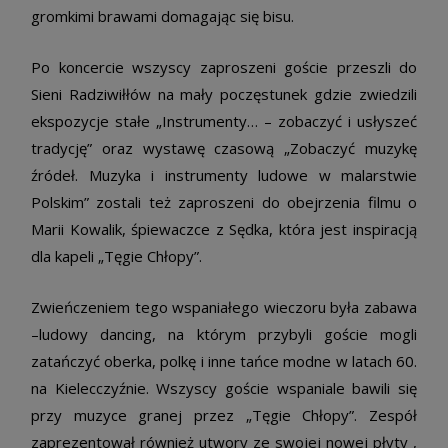
gromkimi brawami domagając się bisu.
Po koncercie wszyscy zaproszeni goście przeszli do
Sieni Radziwiłłów na mały poczęstunek gdzie zwiedzili
ekspozycje stałe „Instrumenty… – zobaczyć i usłyszeć
tradycję” oraz wystawę czasową „Zobaczyć muzykę
źródeł. Muzyka i instrumenty ludowe w malarstwie
Polskim” zostali też zaproszeni do obejrzenia filmu o
Marii Kowalik, śpiewaczce z Sędka, która jest inspiracją
dla kapeli „Tęgie Chłopy”.
Zwieńczeniem tego wspaniałego wieczoru była zabawa
–ludowy dancing, na którym przybyli goście mogli
zatańczyć oberka, polkę i inne tańce modne w latach 60.
na Kielecczyźnie. Wszyscy goście wspaniale bawili się
przy muzyce granej przez „Tęgie Chłopy”. Zespół
zaprezentował również utwory ze swojej nowej płyty ,