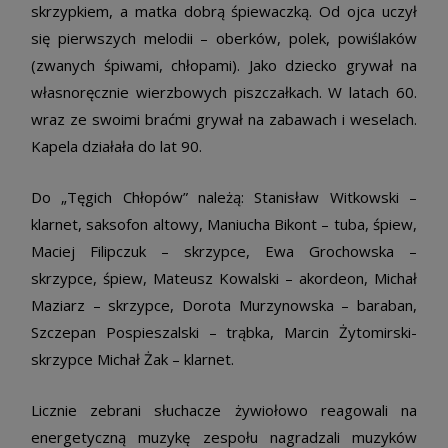
skrzypkiem, a matka dobrą śpiewaczką. Od ojca uczył
się pierwszych melodii – oberków, polek, powiślaków
(zwanych śpiwami, chłopami). Jako dziecko grywał na
własnoręcznie wierzbowych piszczałkach. W latach 60.
wraz ze swoimi braćmi grywał na zabawach i weselach.
Kapela działała do lat 90.
Do „Tęgich Chłopów” należą: Stanisław Witkowski –
klarnet, saksofon altowy, Maniucha Bikont – tuba, śpiew,
Maciej Filipczuk – skrzypce, Ewa Grochowska –
skrzypce, śpiew, Mateusz Kowalski – akordeon, Michał
Maziarz – skrzypce, Dorota Murzynowska – baraban,
Szczepan Pospieszalski – trąbka, Marcin Żytomirski-
skrzypce Michał Żak – klarnet.
Licznie zebrani słuchacze żywiołowo reagowali na
energetyczną muzykę zespołu nagradzali muzyków