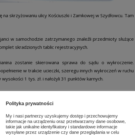
ę na skrzyżowaniu ulicy Kościuszki i Zamkowej w Szydłowcu. Tam
cjanci w samochodzie zatrzymanego znaleźli przedmioty służące
omplet skradzionych tablic rejestracyjnych.
anina zostanie skierowana sprawa do sądu o wykroczenie.
 popełnienie w trakcie ucieczki, szeregu innych wykroczeń w ruchu
ysokości 1 tys. zł. i nałożyli 31 punktów karnych.
na innych stacjach paliwowych.
Polityka prywatności
My i nasi partnerzy uzyskujemy dostęp i przechowujemy
informacje na urządzeniu oraz przetwarzamy dane osobowe,
takie jak unikalne identyfikatory i standardowe informacje
wysyłane przez urządzenie czy dane przeglądania w celu