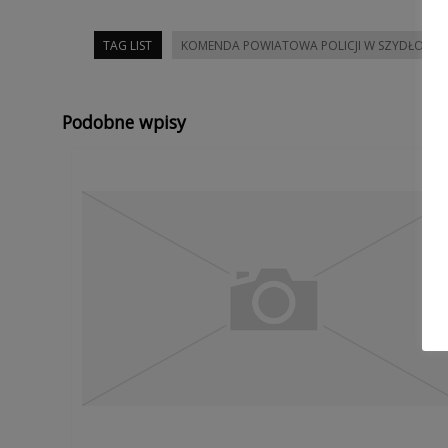
TAG LIST
KOMENDA POWIATOWA POLICJI W SZYDŁOWC
Podobne wpisy