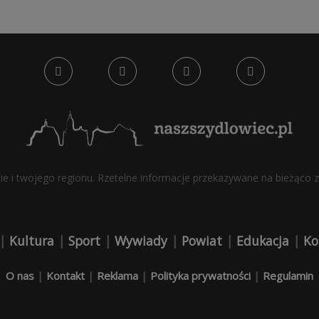
bie i twojego regionu. Rzetelne informacje przekazywane na bieżąco z 
|
Kultura
|
Sport
|
Wywiady
|
Powiat
|
Edukacja
|
Ko
O nas
|
Kontakt
|
Reklama
|
Polityka prywatności
|
Regulamin