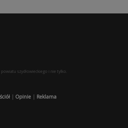
powiatu szydłowieckiego i nie tylko.
ściół
|
Opinie
|
Reklama