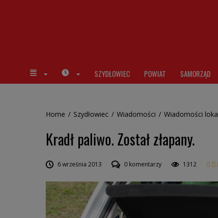
SZYDŁOWIEC
POWIAT
SAMORZĄD
Home
/
Szydłowiec
/
Wiadomości
/
Wiadomości loka
Kradł paliwo. Został złapany.
6 września 2013
0 komentarzy
1312