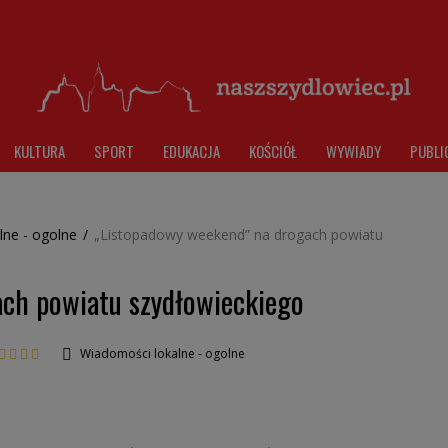
KULTURA
SPORT
EDUKACJA
KOŚCIÓŁ
WYWIADY
PUBLI
lne - ogolne
/
„Listopadowy weekend” na drogach powiatu
ch powiatu szydłowieckiego
Wiadomości lokalne - ogolne