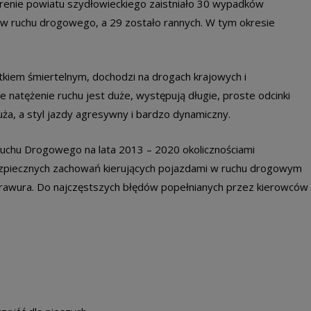
terenie powiatu szydłowieckiego zaistniało 30 wypadków
ów ruchu drogowego, a 29 zostało rannych. W tym okresie
kiem śmiertelnym, dochodzi na drogach krajowych i
atężenie ruchu jest duże, występują długie, proste odcinki
a, a styl jazdy agresywny i bardzo dynamiczny.
hu Drogowego na lata 2013 – 2020 okolicznościami
ezpiecznych zachowań kierujących pojazdami w ruchu drogowym
 brawura. Do najczęstszych błędów popełnianych przez kierowców