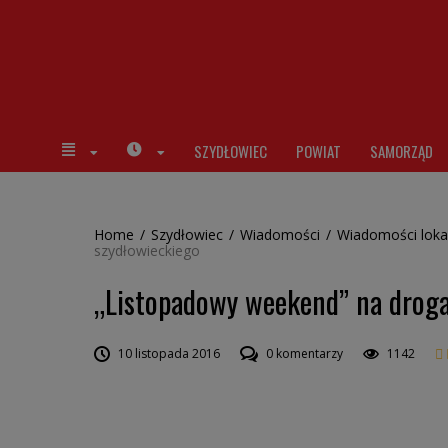
SZYDŁOWIEC
POWIAT
SAMORZĄD
Home
/
Szydłowiec
/
Wiadomości
/
Wiadomości loka
szydłowieckiego
„Listopadowy weekend” na droga
10 listopada 2016
0 komentarzy
1142