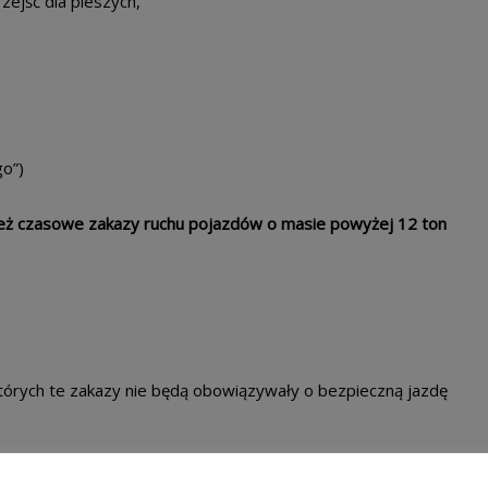
zejść dla pieszych,
go”)
ż czasowe zakazy ruchu pojazdów o masie powyżej 12 ton
tórych te zakazy nie będą obowiązywały o bezpieczną jazdę
ne działania „Pirat STOP” oraz działania „STOP –Trzeźwość”