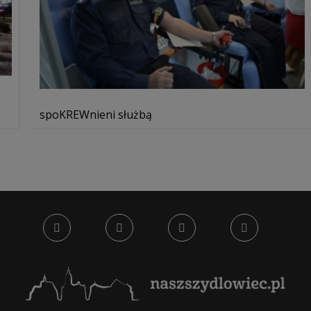
spoKREWnieni służbą