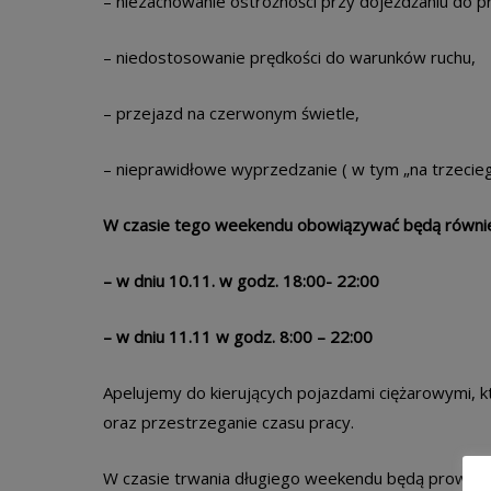
– niezachowanie ostrożności przy dojeżdżaniu do pr
– niedostosowanie prędkości do warunków ruchu,
– przejazd na czerwonym świetle,
– nieprawidłowe wyprzedzanie ( w tym „na trzecie
W czasie tego weekendu obowiązywać będą równie
– w dniu 10.11. w godz. 18:00- 22:00
– w dniu 11.11 w godz. 8:00 – 22:00
Apelujemy do kierujących pojazdami ciężarowymi, k
oraz przestrzeganie czasu pracy.
W czasie trwania długiego weekendu będą prowadzo