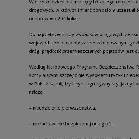
W okresie dziesięciu miesięcy bieżącego roku, na 
drogowych, w których śmierć poniosło 9 uczestnik
odnotowano 204 kolizje.
Do największej liczby wypadków drogowych ze skut
wojewódzkich, poza obszarem zabudowanym, gdzie n
dróg, prędkość przemieszczanych pojazdów jest duż
Według Narodowego Programu Bezpieczeństwa Ruc
sprzyjającymi szczególnie wysokiemu ryzyku nieb
w Polsce są między innymi agresywny styl jazdy i
należą:
– nieudzielenie pierwszeństwa,
– niezachowanie bezpiecznej odległości,