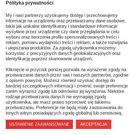
Polityka prywatności
ej funkcjonariuszy, którzy będą kontrolowali prędkość
My i nasi partnerzy uzyskujemy dostęp i przechowujemy
ny pojazdów, czy pasażerowie mają zapięte pasy, a także czy
informacje na urządzeniu oraz przetwarzamy dane osobowe,
takie jak unikalne identyfikatory i standardowe informacje
wysyłane przez urządzenie czy dane przeglądania w celu
wyboru oraz tworzenia profilu spersonalizowanych treści i
reklam, pomiaru wydajności treści i reklam, a także rozwijania
wnej mierze zależy od nas samych, dlatego apelujemy o
i ulepszania produktów. Za zgodą użytkownika możemy
go, o przestrzeganie przepisów ruchu drogowego, o noszenie
korzystać z precyzyjnych danych geolokalizacyjnych oraz
identyfikację poprzez skanowanie urządzeń.
y by nie wsiadali za kółko pod wpływem alkoholu.
Kliknięcie w przycisk poniżej pozwala na wyrażenie zgody na
przetwarzanie danych przez nas i naszych partnerów, zgodnie
z opisem powyżej. Możesz również uzyskać dostęp do
bardziej szczegółowych informacji i zmienić swoje preferencje
zanim wyrazisz zgodę lub odmówisz jej wyrażenia. Niektóre
rodzaje przetwarzania danych nie wymagają zgody
użytkownika, ale masz prawo sprzeciwić się takiemu
przetwarzaniu. Preferencje nie będą miały zastosowania do
innych witryn posiadających zgodę globalną lub serwisową.
AKCEPTACJA
USTAWIENIE ZAAWANSOWANE